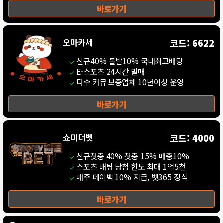
바로가기
코드: 6622
오마카세
신규40% 돌발10% 국내최고배당
E-스포츠 24시간 발매
다수 커뮤 보증업체 10년이상 운영
바로가기
코드: 4000
쇼미더벳
신규첫충 40% 첫충 15% 매충10%
스포츠 배팅 당첨 한도 최대 1억5천
매주 페이백 10% 지급, 벳365 정식
바로가기