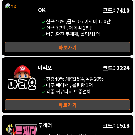
코드: 7410
OK
신규 50%,콤프 0.6 이사비 150만
신규 77만 , 페이백 1천만
베팅,환전 무제재, 롤링왕1억
바로가기
코드: 2224
마리오
첫충40%,매충15%,돌발20%
매주 페이백 , 롤링왕 1억
각종 커뮤니티 보증업체
바로가기
코드: 1518
투게더