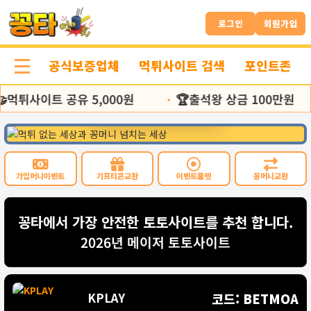
꽁
본
타
문
로그인
회원가입
|
바
먹
로
공식보증업체
먹튀사이트 검색
포인트존
튀
가
검
기
증
먹튀사이트 공유 5,000원
🏆출석왕 상금 100만원
•
먹튀피해 보러가기
사
이
트
-
먹
가입머니
이벤트
기프티콘
교환
이벤트
룰렛
꽁머니
교환
튀
사
이
꽁타에서 가장
안전한 토토사이트
를 추천 합니다.
트
2026년 메이저 토토사이트
검
색,
메
이
코드: BETMOA
KPLAY
저