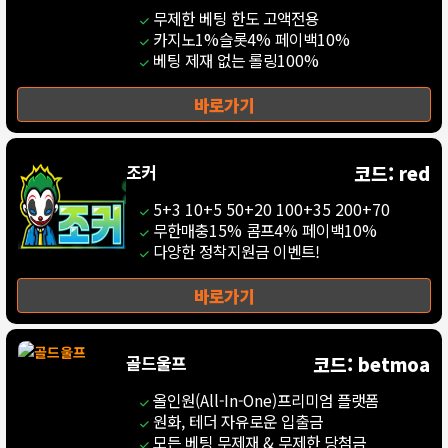
토
무제한 베팅 한도 고액전용
토
카지노1%슬롯4% 페이백10%
사
베팅 제재 없는 롤링100%
이
트
바로가기
추
천,
토
코드: red
조커
토
꽁
5+3 10+5 50+20 100+35 200+70
머
무한매충15% 콤프4% 페이백10%
니
다양한 정착지원금 이벤트!
바로가기
코드: betmoa
골드울프
올인원(All-In-One)프리미엄 플랫폼
원화, 테더 자유로운 입출금
모든 베팅 무제재 & 무제한 당첨금