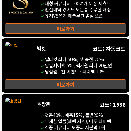
대형 커뮤니티 100여개 이상 제휴!
환전내역 있어도 모든종목 무한 매충
유저VS유저 레볼루션 홀덤 오픈
바로가기
코드: 자동코드
빅벳
멀티벳 최대 50%, 첫 충전 20%
당일페이백 5%, 럭키휠 최대 20만원
당첨월드컵 이벤트 - 페이백 10%
바로가기
코드: 1538
호빵맨
첫충40%, 매충15%, 돌발20%
무제한 입플(혜택 지원), 매주 페이백
각종 커뮤니티 보증과 자본력 1위