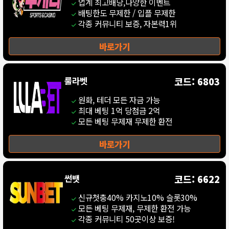
업계 최고배당,다양한 이벤트
배팅한도 무제한 / 입플 무제한
각종 커뮤니티 보증, 자본력1위
바로가기
코드: 6803
룰라벳
원화, 테더 모든 자금 가능
최대 베팅 1억 당첨금 2억
모든 베팅 무제재 무제한 환전
바로가기
코드: 6622
썬뱃
신규첫충40% 카지노10% 슬롯30%
모든 베팅 무제재, 무제한 환전 가능
각종 커뮤니티 50곳이상 보증!