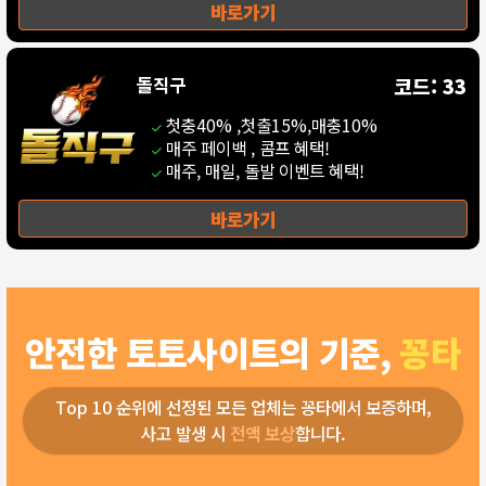
바로가기
코드: 33
돌직구
첫충40% ,첫출15%,매충10%
매주 페이백 , 콤프 혜택!
매주, 매일, 돌발 이벤트 혜택!
바로가기
안전한 토토사이트의 기준,
꽁타
Top 10 순위에 선정된 모든 업체는 꽁타에서 보증하며,
사고 발생 시
전액 보상
합니다.