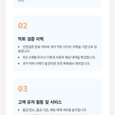
니다.
02
먹튀 검증 이력
안전검증 완료 여부와 과거 먹튀 사이트 이력을 기준으로 검
토합니다.
최소 6개월 무사고 기록과 사용자 제보 내역을 확인합니다.
과거 먹튀 이력이 발견되면 추천 목록에서 제외합니다.
03
고액 유저 활동 및 서비스
출금 한도, 출금 시간, 베팅 제재 여부를 분석합니다.