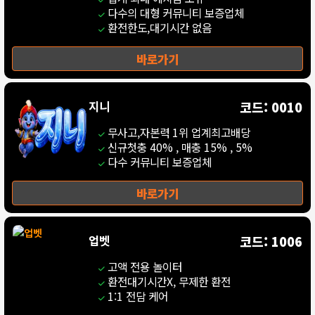
다수의 대형 커뮤니티 보증업체
환전한도,대기시간 없음
바로가기
코드: 0010
지니
무사고,자본력 1위 업계최고배당
신규첫충 40% , 매충 15% , 5%
다수 커뮤니티 보증업체
바로가기
코드: 1006
업벳
고액 전용 놀이터
환전대기시간X, 무제한 환전
1:1 전담 케어