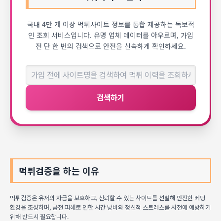
국내 4만 개 이상 먹튀사이트 정보를 통합 제공하는 독보적
인 조회 서비스입니다. 유명 업체 데이터를 아우르며, 가입
전 단 한 번의 검색으로 안전을 신속하게 확인하세요.
검색하기
먹튀검증을 하는 이유
먹튀검증은 유저의 자금을 보호하고, 신뢰할 수 있는 사이트를 선별해 안전한 베팅
환경을 조성하며, 금전 피해로 인한 시간 낭비와 정신적 스트레스를 사전에 예방하기
위해 반드시 필요합니다.