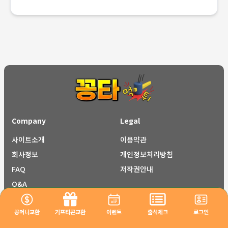
Company
Legal
사이트소개
이용약관
회사정보
개인정보처리방침
FAQ
저작권안내
Q&A
Contact
꽁머니교환
기프티콘교환
이벤트
출석체크
로그인