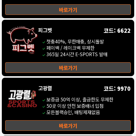
바로가기
코드: 6622
피그벳
첫충40%, 무한매충, 상시돌발
페이백 / 레이크백 무제한
365일 24시간 E-SPORTS 발매
바로가기
코드: 9970
고광렬
보증금 50억 이상, 출금한도 무제한
50곳 이상 안전 보증배너 입점
모든블랙승인, 배팅제재없음
바로가기