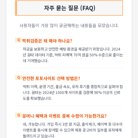
자주 묻는 질문 (FAQ)
사용자들이 가장 많이 궁금해하는 내용들을 모았습니다.
Q
먹튀검증은 왜 해야 하나요?
자금을 보호하고 안전한 베팅 환경을 제공받기 위함입니다. 2024
년 꽁타 데이터 기준, 먹튀 피해액 70억 원을 50% 수준으로 줄이는
데 기여했습니다.
Q
안전한 토토사이트 선택 방법은?
먹튀 이력, 운영 기간, 출금 속도, 유저 후기를 종합적으로 살펴야 합
니다. 꽁타는 2024년 1000개 사이트를 검증해 90% 이상의 신뢰
도를 확보했습니다.
Q
꽁머니 혜택과 이벤트 중복 수령이 가능한가요?
네, 가능합니다. 가입 즉시 3만 원 지급, 출석체크, 페이백 등 다수의
이벤트를 동시에 참여할 수 있으며 제휴 광고비의 일부를 유저에게
돌려드리고 있습니다.