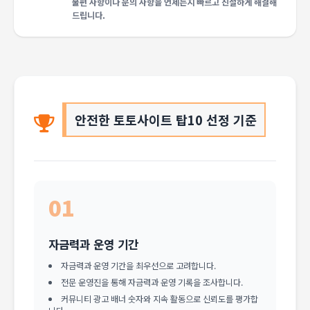
불편 사항이나 문의 사항을 언제든지 빠르고 친절하게 해결해
드립니다.
안전한 토토사이트 탑10 선정 기준
01
자금력과 운영 기간
자금력과 운영 기간을 최우선으로 고려합니다.
전문 운영진을 통해 자금력과 운영 기록을 조사합니다.
커뮤니티 광고 배너 숫자와 지속 활동으로 신뢰도를 평가합