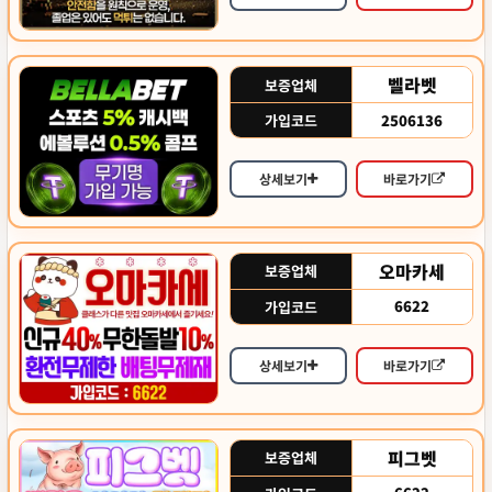
벨라벳
보증업체
2506136
가입코드
상세보기
바로가기
오마카세
보증업체
6622
가입코드
상세보기
바로가기
피그벳
보증업체