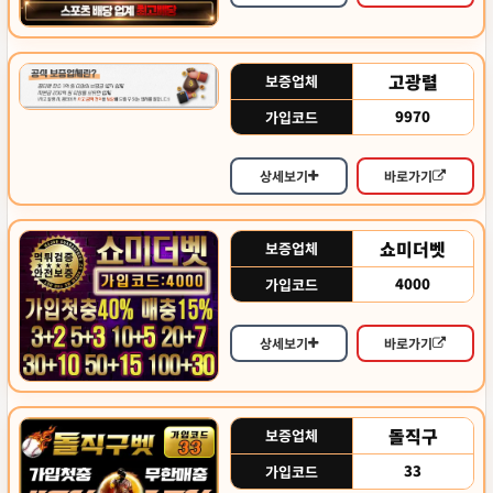
고광렬
보증업체
9970
가입코드
상세보기
바로가기
쇼미더벳
보증업체
4000
가입코드
상세보기
바로가기
돌직구
보증업체
33
가입코드