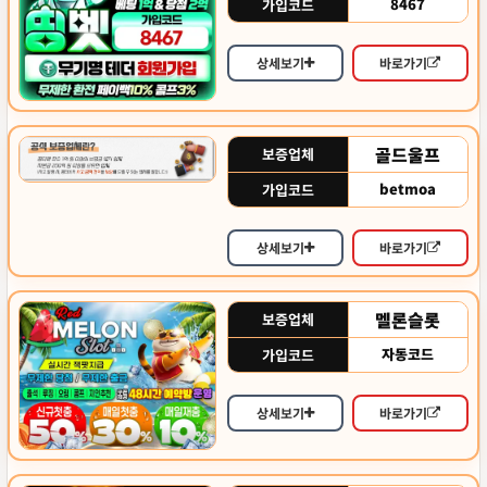
8467
가입코드
상세보기
바로가기
골드울프
보증업체
betmoa
가입코드
상세보기
바로가기
멜론슬롯
보증업체
자동코드
가입코드
상세보기
바로가기