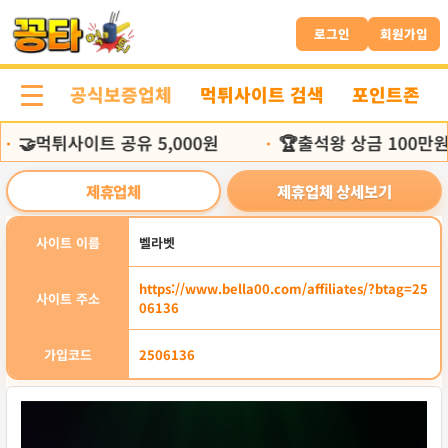
본
문
로그인
회원가입
바
로
공식보증업체
먹튀사이트 검색
포인트존
가
기
먹튀사이트 공유 5,000원
🏆출석왕 상금 100만원
•
제휴업체
제휴업체 상세보기
사이트 이름
벨라벳
https://www.bella00.com/affiliates/?btag=25
사이트 주소
06136
가입코드
2506136