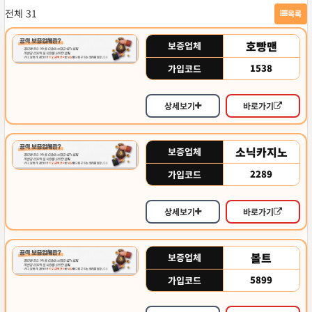
리
전체 31
목록
님
의
호빵맨
보증업체
댓
1538
가입코드
글
상세보기
바로가기
소닉카지노
보증업체
2289
가입코드
상세보기
바로가기
볼트
보증업체
5899
가입코드