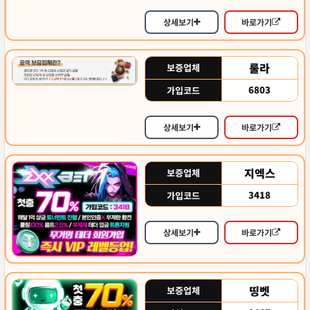
상세보기
바로가기
룰라
보증업체
6803
가입코드
상세보기
바로가기
지엑스
보증업체
3418
가입코드
상세보기
바로가기
띵벳
보증업체