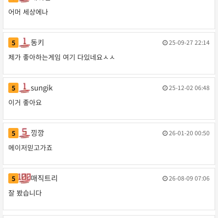
대
작성일
댓
아
어머 세상에나
귀
글
줌
님
마
님
동키
5
25-09-27 22:14
동
작성일
님
의
제가 좋아하는게임 여기 다있네요ㅅㅅ
키
의
댓
님
댓
글
의
sungik
글
5
25-12-02 06:48
sungik
작성일
댓
이거 좋아요
님
글
의
댓
낑깡
5
26-01-20 00:50
낑
작성일
글
메이저믿고가죠
깡
님
의
매직트리
5
26-08-09 07:06
매
작성일
댓
잘 봤습니다
직
글
트