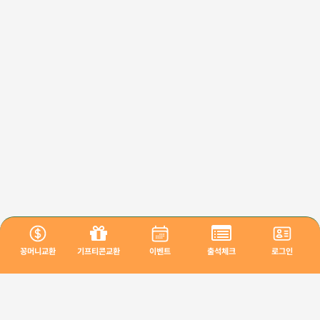
꽁머니교환
기프티콘교환
이벤트
출석체크
로그인