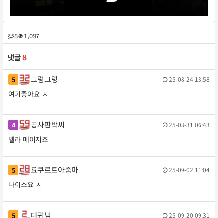
8
1,097
댓글
8
댓글목록
그렁그렁
5
25-08-24 13:58
그
작성일
여기좋아요 ㅅ
렁
그
렁
공사판박씨
4
25-08-31 06:43
공
작성일
님
벨라 메이저죠
사
의
판
댓
박
요쿠르트아줌마
5
25-09-02 11:04
요
작성일
글
씨
나이스요 ㅅ
쿠
님
르
의
트
대귀님
5
25-09-20 09:31