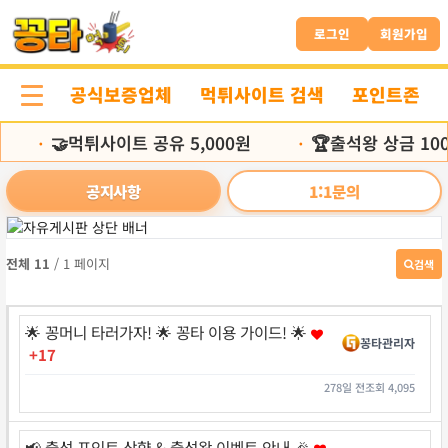
본
꽁
문
로그인
회원가입
바
타
로
공식보증업체
먹튀사이트 검색
포인트존
가
|
기
공
🤝먹튀사이트 공유 5,000원
🏆출석왕 상금 10
•
•
지
공지사항
1:1문의
사
항
전체 11
/ 1 페이지
검색
게
시
판
공
검
🌟 꽁머니 타러가자! 🌟 꽁타 이용 가이드! 🌟
댓
지
색
꽁타관리자
글
개
+17
사
항
278일 전
조회 4,095
📢 출석 포인트 상향 & 출석왕 이벤트 안내 🎉
댓