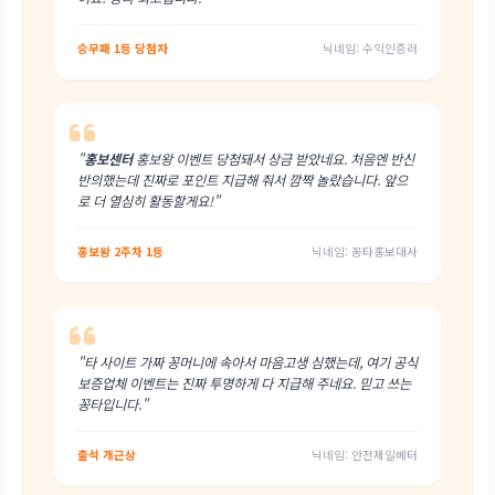
승무패 1등 당첨자
닉네임: 수익인증러
"
홍보센터
홍보왕 이벤트 당첨돼서 상금 받았네요. 처음엔 반신
반의했는데 진짜로 포인트 지급해 줘서 깜짝 놀랐습니다. 앞으
로 더 열심히 활동할게요!"
홍보왕 2주차 1등
닉네임: 꽁타홍보대사
"타 사이트 가짜 꽁머니에 속아서 마음고생 심했는데, 여기 공식
보증업체 이벤트는 진짜 투명하게 다 지급해 주네요. 믿고 쓰는
꽁타입니다."
출석 개근상
닉네임: 안전제일베터