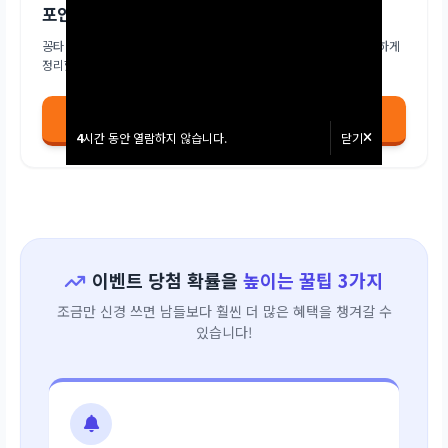
포인트 안내
꽁타 포인트 적립 기준, 등급별 혜택, 유효기간 및 사용 조건 등을 완벽하게
정리했습니다.
포인트 안내 더 알아보기
4
4
시간 동안 열람하지 않습니다.
시간 동안 열람하지 않습니다.
닫기
닫기
이벤트 당첨 확률을
높이는 꿀팁 3가지
조금만 신경 쓰면 남들보다 훨씬 더 많은 혜택을 챙겨갈 수
있습니다!