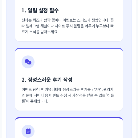
1. 알림 설정 필수
선착순 퀴즈나 깜짝 꽁머니 이벤트는 스피드가 생명입니다. 꽁
타 텔레그램 채널이나 사이트 푸시 알림을 켜두어 누구보다 빠
르게 소식을 받아보세요.
2. 정성스러운 후기 작성
이벤트 당첨 후
커뮤니티
에 정성스러운 후기를 남기면, 관리자
의 눈에 띄어 다음 이벤트 추첨 시 가산점을 받을 수 있는 '히든
룰'이 존재합니다.