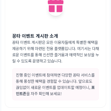
꽁타 이벤트 게시판 소개
꽁타 이벤트 게시판은 모든 이용자들에게 특별한 혜택을
제공하기 위해 마련된 전용 플랫폼입니다. 여기서는 다채
로운 이벤트를 통해 신선한 즐거움과 매력적인 보상을 누
릴 수 있도록 운영하고 있습니다.
진행 중인 이벤트에 참여하면 다양한 꽁타 서비스를
통해 풍성한 혜택을 경험할 수 있습니다. 앞으로도
끊임없이 새로운 이벤트를 업데이트할 예정이니,
포
인트존
을 자주 확인해 보세요!