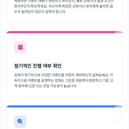
제공하는 이벤트 내용이 명확하고 유리한지, 롤링 규정이나 출금 조건이
합리적인지 확인하세요. 지나치게 복잡한 규정이나 유저에게 불리한 꼼
수가 숨어있지 않은지 살펴야 합니다.
2
정기적인 진행 여부 확인
업체가 정기적으로 다양한 이벤트를 꾸준히 개최하는지 살펴보세요. 지
속적으로 이벤트를 운영하는 업체는 그만큼 자본력이 탄탄하고 기존 고
객 관리에 신경 쓰는 곳일 가능성이 높습니다.
3