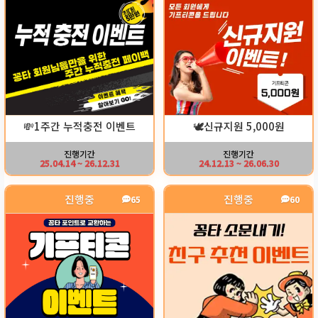
🕊️신규지원 5,000원
💸1주간 누적충전 이벤트
진행기간
진행기간
24.12.13 ~ 26.06.30
25.04.14 ~ 26.12.31
진행중
진행중
65
60