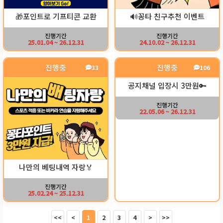
🎁포인트로 기프티콘 교환
🔊꽁타 친구추천 이벤트
진행기간
진행기간
25.01.04 ~ 26.12.31
24.10.02 ~ 26.12.31
진행중
진행중
33
106
공지채널 입장시 3만원🔑
진행기간
22.05.06 ~ 26.12.31
나만의 베팅내역 자랑🏅
진행기간
25.02.24 ~ 25.12.31
<<
<
1
2
3
4
>
>>