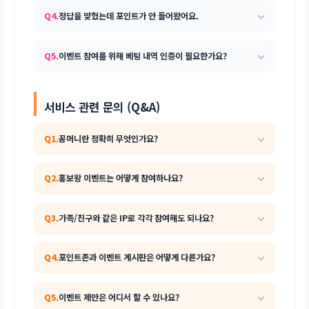
Q4.
정답을 맞혔는데 포인트가 안 들어왔어요.
Q5.
이벤트 참여를 위해 베팅 내역 인증이 필요한가요?
서비스 관련 문의 (Q&A)
Q1.
꽁머니란 정확히 무엇인가요?
Q2.
홍보왕 이벤트는 어떻게 참여하나요?
Q3.
가족/친구와 같은 IP로 각각 참여해도 되나요?
Q4.
포인트존과 이벤트 게시판은 어떻게 다른가요?
Q5.
이벤트 제안은 어디서 할 수 있나요?