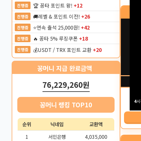
🏆 꽁타 포인트 왕!
+12
진행중
🚚레벨 & 포인트 이전!
+26
진행중
⭐️연속 출석 25,000원!
+42
진행중
🔥 꽁타 5% 루징쿠폰
+18
진행중
💰USDT / TRX 포인트 교환
+20
진행중
꽁머니 지급 완료금액
76,229,260원
4
시
꽁머니 랭킹 TOP10
순위
닉네임
교환액
1
서민은행
4,035,000