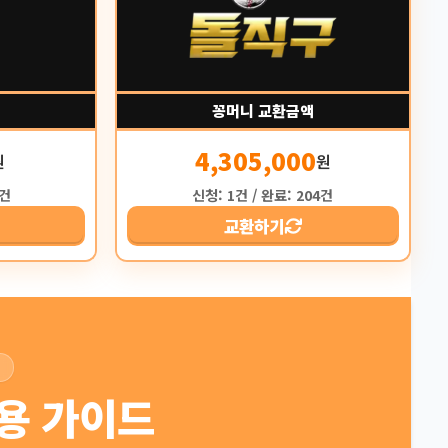
꽁머니 교환금액
4,305,000
원
원
4건
신청: 1건 / 완료: 204건
교환하기
용 가이드