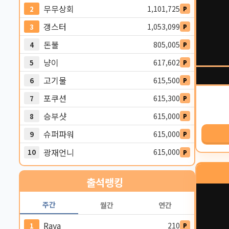
무무상회
1,101,725
2
P
갱스터
1,053,099
3
P
돈불
805,005
4
P
냥이
617,602
5
P
고기물
615,500
6
P
포쿠션
615,300
7
P
승부샷
615,000
8
P
슈퍼파워
615,000
9
P
광재언니
615,000
10
P
출석
랭킹
주간
월간
연간
Raya
210
1
P