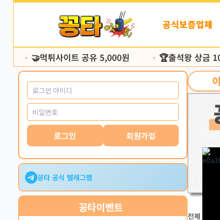
꽁
본
머
문
공식보증업체
니
바
교
로
환
가
🤝먹튀사이트 공유 5,000원
🏆출석왕 상금 100
페
기
•
•
이
지
로그인
회원가입
꽁타 공식 텔레그램
꽁타
이벤트
전체 15
/ 