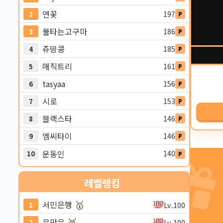
연꽃
197
2
P
불타는고구마
186
3
P
쥬땅콩
185
4
P
매직트리
161
5
P
tasyaa
156
6
P
시로
153
7
P
블랙스타
146
8
P
엠씨타이
146
9
P
운동인
140
10
P
레벨
랭킹
🥇
서민은행
Lv.100
1
🥈
무만무
Lv.100
2