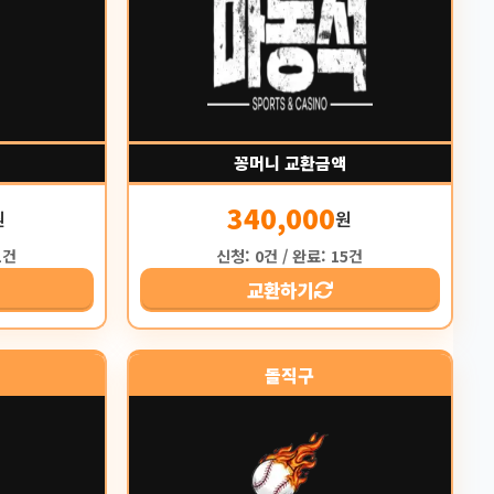
꽁머니 교환금액
340,000
원
원
1건
신청: 0건 / 완료: 15건
교환하기
돌직구