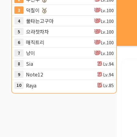
🥉
덕칠이
Lv.100
3
불타는고구마
Lv.100
4
으라찻차차
Lv.100
5
매직트리
Lv.100
6
냥이
Lv.100
7
Sia
Lv.94
8
Note12
Lv.94
9
Raya
Lv.85
10