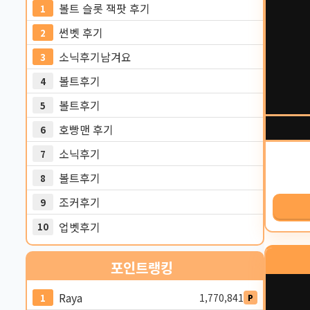
볼트 슬롯 잭팟 후기
1
썬벳 후기
2
소닉후기남겨요
3
볼트후기
4
볼트후기
5
호빵맨 후기
6
소닉후기
7
볼트후기
8
조커후기
9
업벳후기
10
포인트
랭킹
Raya
1,770,841
1
P