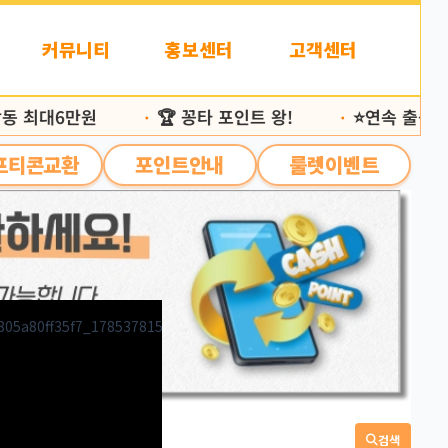
커뮤니티
홍보센터
고객센터
 최대6만원
🏆 꽁타 포인트 왕!
⭐️연속 출석 25,
•
•
프티콘교환
포인트안내
룰렛이벤트
검색