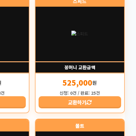
스피드
꽁머니 교환금액
525,000
원
원
8건
신청: 0건 / 완료: 25건
교환하기
볼트