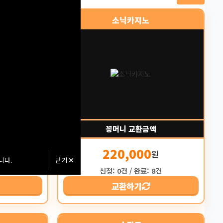
소닉카지노
꽁머니 교환금액
0
220,000
원
원
니다.
닫기
64건
신청: 0건 / 완료: 8건
교환하기