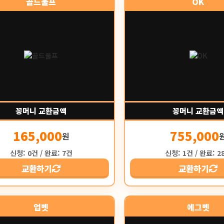
골드울프
OK
꽁머니 교환금액
꽁머니 교환금액
165,000
755,000
원
신청: 0건 / 완료: 7건
신청: 1건 / 완료: 2
교환하기
교환하기
업벳
에그벳