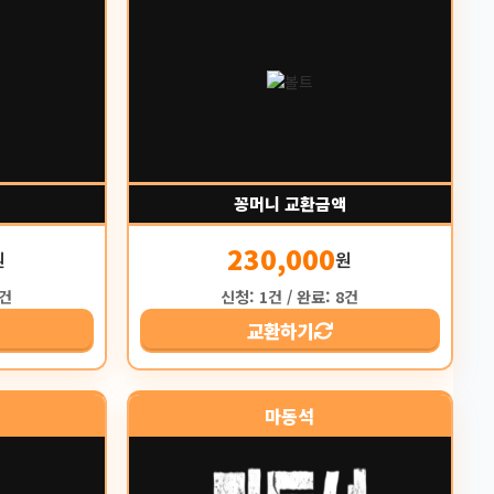
꽁머니 교환금액
230,000
원
원
6건
신청: 1건 / 완료: 8건
교환하기
마동석