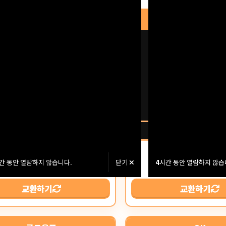
조커
S
꽁머니 교환금액
꽁머니 교환금액
4,690,000
6,250,00
원
간 동안 열람하지 않습니다.
닫기
4
시간 동안 열람하지 않습
신청: 2건 / 완료: 199건
신청: 1건 / 완료: 2
교환하기
교환하기