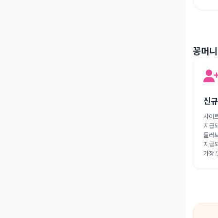
꽁머니
신규
사이트
지급되
둘러보
지급되
가장 