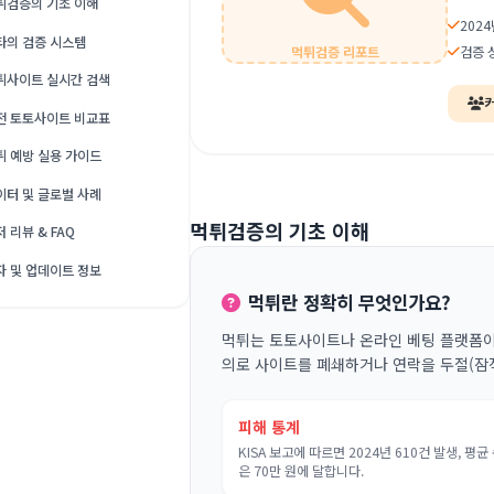
먹튀검증의 기초 이해
2024
꽁타의 검증 시스템
검증 성
먹튀검증 리포트
먹튀사이트 실시간 검색
안전 토토사이트 비교표
먹튀 예방 실용 가이드
데이터 및 글로벌 사례
먹튀검증의 기초 이해
저 리뷰 & FAQ
저자 및 업데이트 정보
먹튀란 정확히 무엇인가요?
먹튀는 토토사이트나 온라인 베팅 플랫폼이
의로 사이트를 폐쇄하거나 연락을 두절(잠
피해 통계
KISA 보고에 따르면 2024년 610건 발생, 평
은 70만 원에 달합니다.