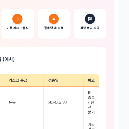
3
4
이용 리뷰 크롤링
결제/응대 추적
최종 등급 부여
 (예시)
리스크 등급
검증일
비고
IP
중복
높음
2024.05.20
/ 환
전
불가
가짜