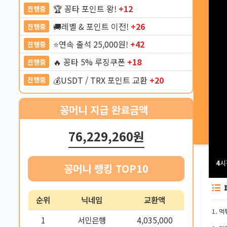
방
🏆 꽁타 포인트 왕!
+12
진행중
법
소
🚚레벨 & 포인트 이전!
+26
진행중
개
⭐️연속 출석 25,000원!
+42
진행중
🔥 꽁타 5% 루징쿠폰
+18
진행중
💰USDT / TRX 포인트 교환
+20
진행중
꽁머니 지급 완료금액
76,229,260원
4
시
꽁머니 랭킹 TOP10
순위
닉네임
교환액
1. 
1
서민은행
4,035,000