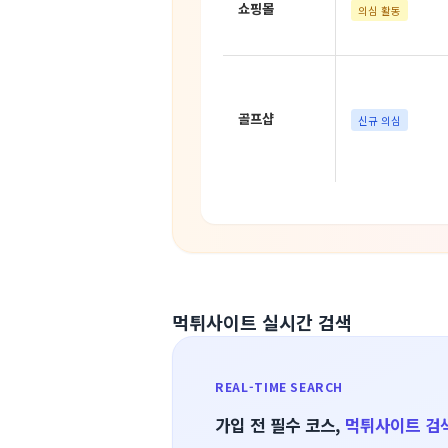
쇼핑몰
의심 활동
골프샵
신규 의심
먹튀사이트 실시간 검색
REAL-TIME SEARCH
가입 전 필수 코스,
먹튀사이트 검