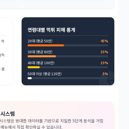
연령대별 먹튀 피해 통계
20대 (평균 50만)
45%
 차
30대 (평균 80만)
35%
 잠적
40대 (평균 100만)
15%
후 출
50대 이상 (평균 120만)
5%
 시스템
 시스템은 방대한 데이터를 기반으로 치밀한 5단계 분석을 거칩
메뉴에서 직접 확인하실 수 있습니다.