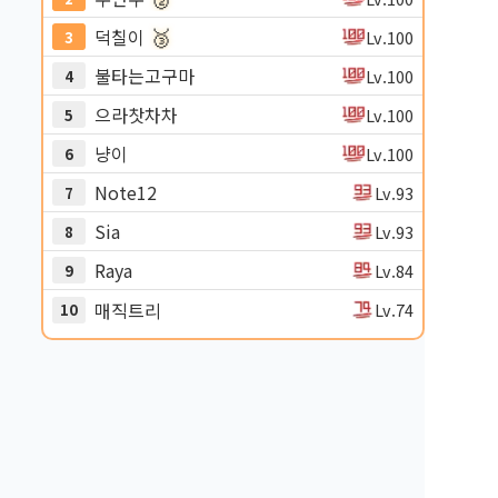
🥉
덕칠이
Lv.100
3
불타는고구마
Lv.100
4
으라찻차차
Lv.100
5
냥이
Lv.100
6
Note12
Lv.93
7
Sia
Lv.93
8
Raya
Lv.84
9
매직트리
Lv.74
10