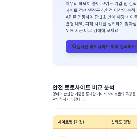
아무리 혜택이 좋아 보여도 가입 전 검색
사이트 검색 엔진은 4만 건 이상의 누적
API를 연동하여 단 1초 만에 해당 사이
변경 내역, 피해 사례를 정확하게 찾아냅
위해 지금 바로 검색해 보세요.
실시간 먹튀사이트 이력 검색하기
안전 토토사이트 비교 분석
꽁타의 깐깐한 기준을 통과한 메이저 사이트들의 특징을 
확인하시기 바랍니다.
사이트명 (가칭)
신뢰도 평점