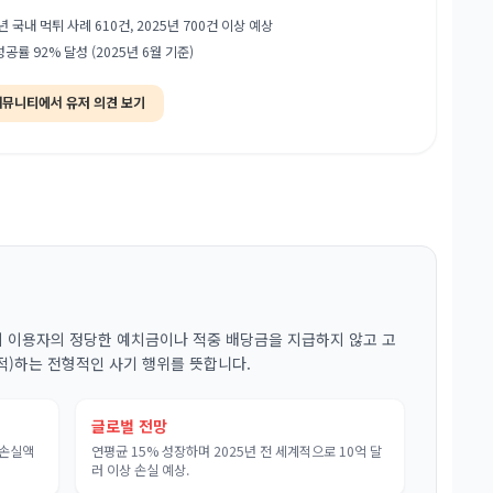
년 국내 먹튀 사례 610건, 2025년 700건 이상 예상
공률 92% 달성 (2025년 6월 기준)
커뮤니티에서 유저 의견 보기
 이용자의 정당한 예치금이나 적중 배당금을 지급하지 않고 고
적)하는 전형적인 사기 행위를 뜻합니다.
글로벌 전망
균 손실액
연평균 15% 성장하며 2025년 전 세계적으로 10억 달
러 이상 손실 예상.