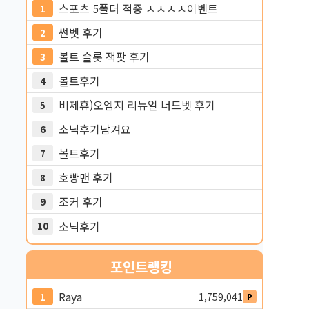
스포츠 5폴더 적중 ㅅㅅㅅㅅ이벤트
1
썬벳 후기
2
볼트 슬롯 잭팟 후기
3
볼트후기
4
비제휴)오엠지 리뉴얼 너드벳 후기
5
소닉후기남겨요
6
볼트후기
7
호빵맨 후기
8
조커 후기
9
소닉후기
10
포인트
랭킹
Raya
1,759,041
1
P