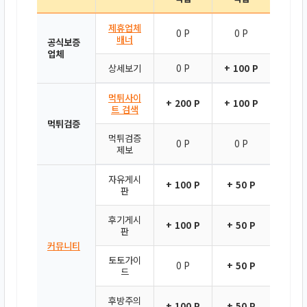
제휴업체
0 P
0 P
배너
공식보증
업체
상세보기
0 P
+ 100 P
먹튀사이
+ 200 P
+ 100 P
트 검색
먹튀검증
먹튀검증
0 P
0 P
제보
자유게시
+ 100 P
+ 50 P
판
후기게시
+ 100 P
+ 50 P
판
커뮤니티
토토가이
0 P
+ 50 P
드
후방주의
+ 100 P
+ 50 P