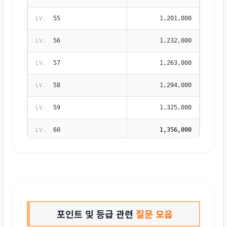
55
1,201,000
LV.
18
104,000
LV.
56
1,232,000
LV.
19
115,000
LV.
57
1,263,000
LV.
20
126,500
LV.
58
1,294,000
LV.
21
138,600
LV.
59
1,325,000
LV.
22
151,200
LV.
60
1,356,000
LV.
23
207,000
LV.
61
1,387,000
LV.
24
222,300
LV.
62
1,418,000
LV.
25
238,100
LV.
63
1,449,000
LV.
26
254,500
LV.
포인트 및 등급 관련
질문 모음
64
1,480,000
LV.
27
271,400
LV.