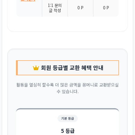
1:1 문의
0 P
0 P
글 작성
회원 등급별 교환 혜택 안내
활동을 열심히 할수록 더 많은 금액을 꽁머니로 교환받으실
수 있습니다.
기본 등급
5 등급