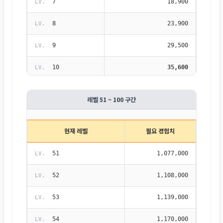
7
18,900
LV.
8
23,900
LV.
9
29,500
LV.
10
35,600
LV.
11
42,300
LV.
레벨 51 ~ 100 구간
12
49,500
LV.
현재 레벨
필요 경험치
13
57,200
LV.
51
1,077,000
LV.
14
65,500
LV.
52
1,108,000
LV.
15
74,300
LV.
53
1,139,000
LV.
16
83,700
LV.
54
1,170,000
LV.
17
93,600
LV.