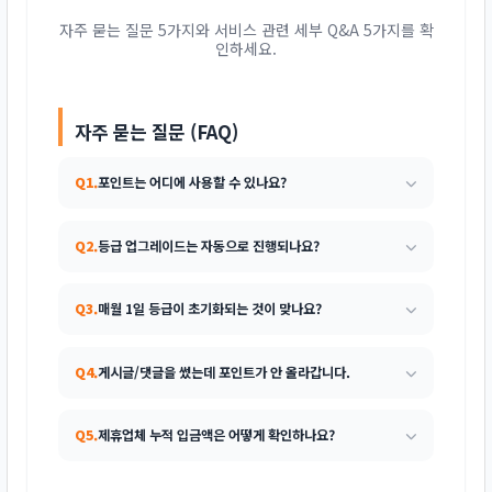
자주 묻는 질문 5가지와 서비스 관련 세부 Q&A 5가지를 확
65
1,511,000
LV.
28
288,900
LV.
인하세요.
66
1,542,000
LV.
29
306,900
LV.
자주 묻는 질문 (FAQ)
67
1,573,000
LV.
30
325,400
LV.
68
1,604,000
LV.
31
344,500
Q1.
LV.
포인트는 어디에 사용할 수 있나요?
69
1,635,000
LV.
32
364,100
LV.
Q2.
등급 업그레이드는 자동으로 진행되나요?
70
1,666,000
LV.
33
384,300
LV.
Q3.
매월 1일 등급이 초기화되는 것이 맞나요?
71
1,697,000
LV.
34
405,000
LV.
72
1,728,000
Q4.
게시글/댓글을 썼는데 포인트가 안 올라갑니다.
LV.
35
426,300
LV.
73
1,759,000
LV.
36
448,000
LV.
Q5.
제휴업체 누적 입금액은 어떻게 확인하나요?
74
1,790,000
LV.
37
515,300
LV.