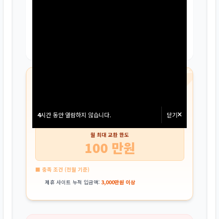
50 만원
■ 충족 조건 (전월 기준)
제휴 사이트 누적 입금액: 1,000만원 이상
V I P 등급
1 등급
4
4
시간 동안 열람하지 않습니다.
시간 동안 열람하지 않습니다.
닫기
닫기
월 최대 교환 한도
100 만원
■ 충족 조건 (전월 기준)
제휴 사이트 누적 입금액:
3,000만원 이상