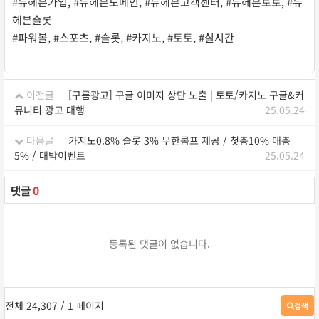
#뉴헤븐가입, #뉴헤븐도메인, #뉴헤븐고객센터, #뉴헤븐토토, #뉴
헤븐슬롯
#파워볼, #스포츠, #슬롯, #카지노, #토토, #실시간
이전글
[구름광고] 구글 이미지 상단 노출 | 토토/카지노 구글&커
뮤니티 광고 대행
25.05.24
다음글
카지노0.8% 슬롯 3% 무한콤프 제공 / 첫충10% 매충
5% / 대박이벤트
25.05.24
댓글
0
등록된 댓글이 없습니다.
전체 24,307
/ 1 페이지
검색
게