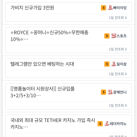
가비지 신규가입 3만원
빠이이잉
5
1일 전
조회 4
⭐️ROYCE ⭐️꽁머니⭐️신규50%⭐️무한매충
스포츠
5
10%⭐…
1일 전
조회 3
텔레그램만 있으면 베팅하는 시대
일이삼
5
1일 전
조회 4
[[명품놀이터 시원상사]] 신규입플
광재언니
5
3+2/5+3/10…
1일 전
조회 4
국내외 최대 규모 TETHER 카지노 가입 즉시
테더카지노
5
카지노…
1일 전
조회 4