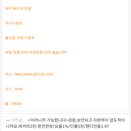
매주 페이백 진행
개근이벤트
월요병 극복 이벤트
매일 첫충 10% 무한매충 10% 돌발 20%
주소 : https://www.g9-101.com/
코드 : song
텔 : cfdcgh
이전글
<이러니까 가능합니다>검증,보안되고 자본력이 압도적이
니까요.바카라2천/환전한방/요율1%/단폴5천/핸디언옵1.97