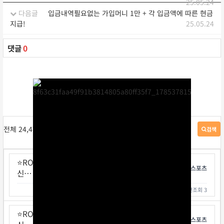
25.05.24
다음글
입금내역필요없는 가입머니 1만 + 각 입금액에 따른 현금
지급!
25.05.24
댓글
0
등록된 댓글이 없습니다.
전체 24,473
/ 1 페이지
검색
게
시
판
검
⭐️ROYCE⭐️✅무사고 ✅8년 메이저 ✅ 전화x ✅
색
스포츠
5
신…
3시간 전
조회 3
⭐️ROYCE⭐️✅무사고 ✅8년 메이저 ✅ 전화x ✅
스포츠
5