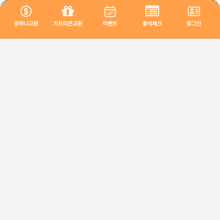
꽁머니교환
기프티콘교환
이벤트
출석체크
로그인
Company
Legal
사이트소개
이용약관
회사정보
개인정보처리방침
FAQ
저작권안내
Q&A
Contact