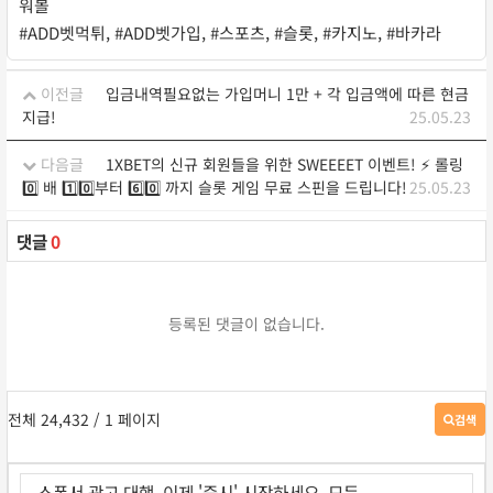
워볼
#ADD벳먹튀, #ADD벳가입, #스포츠, #슬롯, #카지노, #바카라
이전글
입금내역필요없는 가입머니 1만 + 각 입금액에 따른 현금
지급!
25.05.23
다음글
1XBET의 신규 회원들을 위한 SWEEEET 이벤트! ⚡️ 롤링
0️⃣ 배 1️⃣0️⃣부터 6️⃣0️⃣ 까지 슬롯 게임 무료 스핀을 드립니다!
25.05.23
댓글
0
등록된 댓글이 없습니다.
전체 24,432
/ 1 페이지
검색
게
시
판
검
스폰서 광고 대행, 이제 '즉시' 시작하세요. 모든