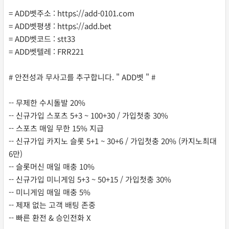
= ADD벳주소 : https://add-0101.com
= ADD벳평생 : https://add.bet
= ADD벳코드 : stt33
= ADD벳텔레 : FRR221
# 안전성과 무사고를 추구합니다. " ADD벳 " #
-- 무제한 수시돌발 20%
-- 신규가입 스포츠 5+3 ~ 100+30 / 가입첫충 30%
-- 스포츠 매일 무한 15% 지급
-- 신규가입 카지노 슬롯 5+1 ~ 30+6 / 가입첫충 20% (카지노최대
6만)
-- 슬롯머신 매일 매충 10%
-- 신규가입 미니게임 5+3 ~ 50+15 / 가입첫충 30%
-- 미니게임 매일 매충 5%
-- 제재 없는 고객 배팅 존중
-- 빠른 환전 & 승인전화 X