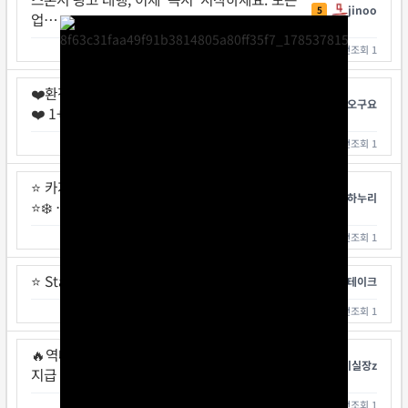
색
jinoo
5
업…
13분 전
조회 1
❤️환전 가능 체험머니 3쟝지급 30까지 환전
오구오구요
5
❤️ 1+…
20분 전
조회 1
⭐ 카지노/총판 홍보전용 SMS 해외문자 발송
하누리
5
⭐❄️ …
23분 전
조회 1
⭐ Stake 스테이크 ⭐ ⚡신규가입 2만원 ⚡
스테이크
5
24분 전
조회 1
🔥역대급 신규회원이벤트 🔥 가입머니 1~3만
이실장z
5
지급
1시간 전
조회 1