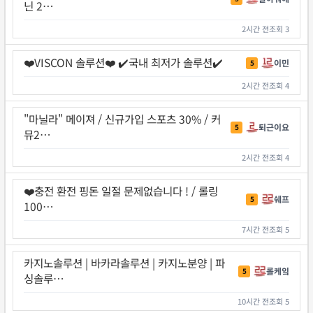
닌 2…
2시간 전
조회 3
❤️VISCON 솔루션❤️ ✔️국내 최저가 솔루션✔️
이민
5
2시간 전
조회 4
"마닐라" 메이져 / 신규가입 스포츠 30% / 커
퇴근이요
5
뮤2…
2시간 전
조회 4
❤️충전 환전 핑돈 일절 문제없습니다 ! / 롤링
쉐프
5
100…
7시간 전
조회 5
카지노솔루션 | 바카라솔루션 | 카지노분양 | 파
롤케잌
5
싱솔루…
10시간 전
조회 5