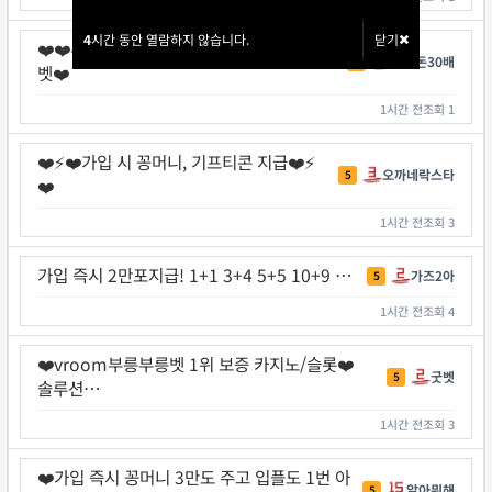
4
4
시간 동안 열람하지 않습니다.
시간 동안 열람하지 않습니다.
닫기
닫기
❤️❤️부릉부릉❤️❤️ 카지노 / 슬롯 1위 부릉
이모돈30배
5
벳❤️
1시간 전
조회 1
❤️⚡️❤️가입 시 꽁머니, 기프티콘 지급❤️⚡️
오까네락스타
5
❤️
1시간 전
조회 3
가입 즉시 2만포지급! 1+1 3+4 5+5 10+9 …
가즈2아
5
1시간 전
조회 4
❤️vroom부릉부릉벳 1위 보증 카지노/슬롯❤️
굿벳
5
솔루션…
1시간 전
조회 3
❤️가입 즉시 꽁머니 3만도 주고 입플도 1번 아
알아뭐해
5