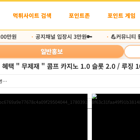
먹튀사이트 검색
포인트존
포인트 게임
0만원
공지채널 입장시 3만원🔑
💪커뮤니티 활
•
•
일반홍보
혜택 " 무제재 " 콤프 카지노 1.0 슬롯 2.0 / 루징 
영보이
LAND ◈
 : https://ld-66.com
생 : https://랜드평생주소.com