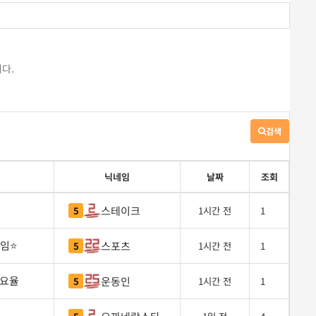
다.
검색
게
시
판
검
닉네임
날짜
조회
색
스테이크
5
1시간 전
1
임⭐️
스포츠
5
1시간 전
1
대요율
운동인
5
1시간 전
1