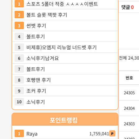
스포츠 5폴더 적중 ㅅㅅㅅㅅ이벤트
1
댓글
0
볼트 슬롯 잭팟 후기
2
썬벳 후기
3
볼트후기
4
비제휴)오엠지 리뉴얼 너드벳 후기
5
소닉후기남겨요
전체 24,3
6
볼트후기
7
번호
호빵맨 후기
8
조커 후기
9
24305
소닉후기
10
24304
포인트
랭킹
24303
Raya
1,759,041
1
P