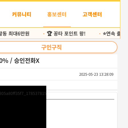
커뮤니티
홍보센터
고객센터
동 최대6만원
🏆 꽁타 포인트 왕!
⭐️연속 출석 25
•
•
구인구직
10% / 승인전화X
2025-05-23 13:28:09
목
록