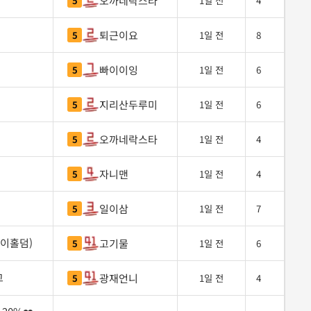
오까네락스타
5
1일 전
4
퇴근이요
5
1일 전
8
빠이이잉
5
1일 전
6
지리산두루미
5
1일 전
6
오까네락스타
5
1일 전
4
자니맨
5
1일 전
4
일이삼
5
1일 전
7
레이홀덤)
고기물
5
1일 전
6
고
광재언니
5
1일 전
4