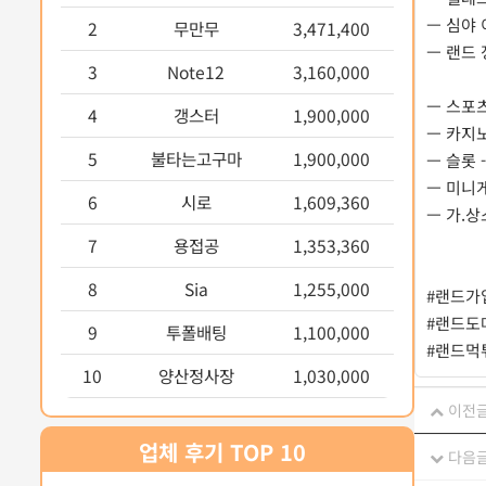
ㅡ 심야 
2
무만무
3,471,400
ㅡ 랜드
3
Note12
3,160,000
ㅡ 스포츠
4
갱스터
1,900,000
ㅡ 카지노
5
불타는고구마
1,900,000
ㅡ 슬롯 
ㅡ 미니게
6
시로
1,609,360
ㅡ 가.상
7
용접공
1,353,360
8
Sia
1,255,000
#랜드가입
#랜드도메
9
투폴배팅
1,100,000
#랜드먹튀
10
양산정사장
1,030,000
이전
업체 후기 TOP 10
다음