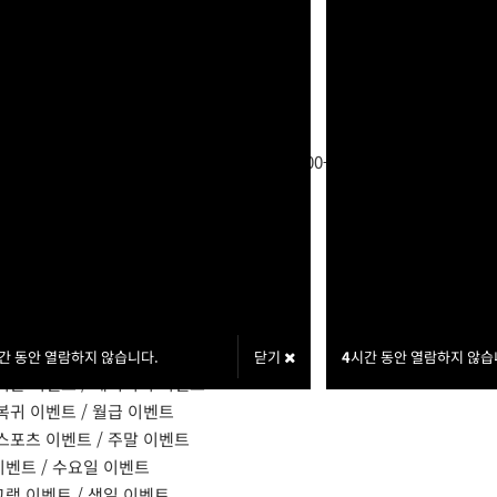
 : pp252
레 : FRR221
 최고의 혜택, 안전놀이터 " 랜드 LAND " #
 1+1, 3+3, 10+5, 20+8, 30+12, 50+20, 100+35
첫충 40% / 무한 매충 10%
임 신규 첫충 10% / 첫충 5%, 매충 5%
 신규 첫충 10% / 첫충 5%, 매충 3%
신규 첫충 30% / 첫충 15%, 매충 10%
카지노 최대 1.0% / 슬롯 2.0%
루징 최대 10% / 승인전화 X / 무제재
간 동안 열람하지 않습니다.
닫기
4
시간 동안 열람하지 않습
시즌 이벤트 / 레버리지 이벤트
복귀 이벤트 / 월급 이벤트
스포츠 이벤트 / 주말 이벤트
 이벤트 / 수요일 이벤트
램 이벤트 / 생일 이벤트