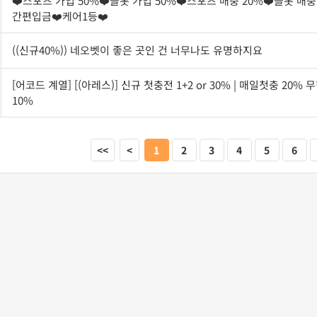
❤️스포츠 가입 50%❤️슬롯 가입 50%❤️스포츠 매충 20%❤️슬롯 매충 
간편입금❤️케어1등❤️
((신규40%)) 네오벳이 좋은 곳인 건 너무나도 유명하지요
[어코드 계열] [(아레스)] 신규 첫충전 1+2 or 30% | 매일첫충 20%
10%
<<
<
1
2
3
4
5
6