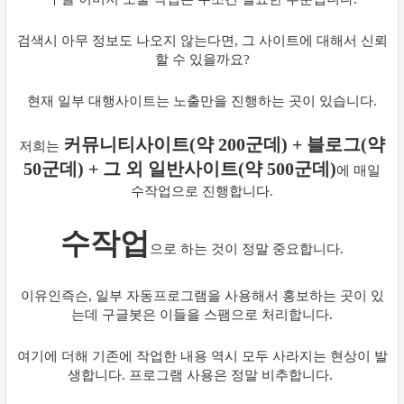
검색시 아무 정보도 나오지 않는다면, 그 사이트에 대해서 신뢰
할 수 있을까요?
현재 일부 대행사이트는 노출만을 진행하는 곳이 있습니다.
커뮤니티사이트(약 200군데) + 블로그(약
저희는
50군데) + 그 외 일반사이트(약 500군데)
에 매일
수작업으로 진행합니다.
수작업
으로 하는 것이 정말 중요합니다.
이유인즉슨, 일부 자동프로그램을 사용해서 홍보하는 곳이 있
는데 구글봇은 이들을 스팸으로 처리합니다.
여기에 더해 기존에 작업한 내용 역시 모두 사라지는 현상이 발
생합니다. 프로그램 사용은 정말 비추합니다.