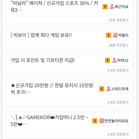
"마닐라" 메이져 / 신규가입 스포츠 30% / 커
퇴근이요
5
뮤2…
21분 전
조회 2
[ 빅보이 ] 업계 최다 게임 보유!!
빅봄이
5
28분 전
조회 1
가입 시 포인트 및 기프티콘 지급!
마마22
5
1시간 전
조회 5
★신규가입 20만원 // 한달 유지시 15만원
스피드하게
5
씩 추가!…
1시간 전
조회 5
╲⎝☀️✅GAMEKOR❤️가입머니 2.5만 ~
안전놀이터요요
5
5만❤️…
1시간 전
조회 3