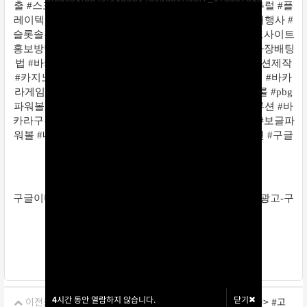
출 #스포츠토토광고 #구글이미지상단고정 #바카라내추럴 #플
#바카라분양
#
레이텍라이브
#키워드작업 #이미지홍보대행사
슬롯솔루션분양 #슬롯사이트분양
#토토광고대행 #토토사이트
#바카라영상임대
홍보방법
#토토사이트광고 #바카라짜장배팅
#카지노사이트제작 #카지노솔루션제작
법 #바카라6매보는법
#카지노제작
#카지노사이트임대 #바카
#구글이미지홍보하기
라게임api #바카라사이트분양
#온라인마케팅 #카지노룰 #pbg
#슬롯영상분양
#헤라솔루션
파워볼
#이미지광고대행업체
#바
#바카라사이트임대 #슬롯솔루션제작
카라구간보는법
#보글파
#에이치솔루션
워볼 #네임드파워볼 #메이저안전사이트
#구글
#슬롯사이트임대
이미지노출
#보타카지노
구글이미지홍보하기-카지노홍보-토토사이트홍보-토토광고-구
글이미지광고-사설토토홍보
4
4
시간 동안 열람하지 않습니다.
시간 동안 열람하지 않습니다.
닫기
닫기
이전글
<([ 입플 3+2/5+3/10+5 / 낙첨시 입플 한번 더 ])> #고