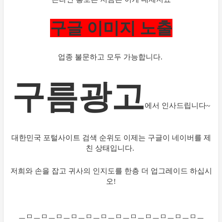
구글 이미지 노출
업종 불문하고 모두 가능합니다.
구름광고
에서 인사드립니다~
대한민국 포털사이트 검색 순위도 이제는 구글이 네이버를 제
친 상태입니다.
저희와 손을 잡고 귀사의 인지도를 한층 더 업그레이드 하십시
오!
ㅡㅁㅡㅁㅡㅁㅡㅁㅡㅁㅡㅁㅡㅁㅡㅁㅡㅁㅡㅁㅡㅁㅡㅁㅡ