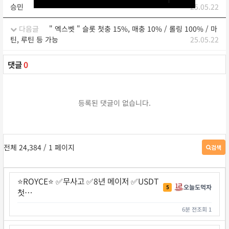
승민
25.05.22
다음글
" 엑스벳 " 슬롯 첫충 15%, 매충 10% / 롤링 100% / 마
틴, 루틴 등 가능
25.05.22
댓글
0
등록된 댓글이 없습니다.
전체 24,384
/ 1 페이지
검색
게
시
판
검
⭐️ROYCE⭐️ ✅무사고 ✅8년 메이저 ✅USDT
색
오늘도먹자
5
첫…
6분 전
조회 1