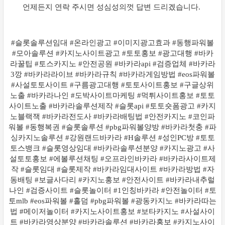
언제든지 연락 주시면 성심성의껏 답변 드리겠습니다.
#슬롯솔루션임대
#온라인광고 #이미지광고효과 #동행파워볼
#모아솔루션
#카지노사이트광고 #토토홍보 #광고대행 #바카
#바카라api
라꿀팁 #토스카지노 #안전공원
#검증업체 #바카라
3깡 #바카라라이브 #바카라규칙 #바카라게임방법 #eos파워볼
#구름광고대행
#사설토토사이트
#토토사이트홍보 #구글상위
#도박사이트마케팅 #먹튀사이트홍보 #토토
노출 #바카라나인
사이트노출 #바카라솔루션제작 #슬롯api #토토숏폼광고
#카지
노블랙잭 #바카라전도사 #바카라배팅법 #안전카지노 #코인파
#슬롯솔루션
#파
워볼 #동행복권
#pbg파워볼양방 #바카라첫충
싱카지노솔루션
#H솔루션 #성인PC방
#강원랜드바카라
#토토
#슬롯영상임대 #바카라솔루션분양
토스뱅크
#카지노광고 #사
#에볼루션채팅 #오프라인바카라 #바카라사이트제
설토토홍보
작 #슬롯임대 #슬롯제작 #바카라임대사이트
#바카라방법 #자
동배팅 #보글사다리 #카지노홍보 #안전사이트 #바카라내추럴
나인 #검증사이트 #슬롯놀이터 #1인칭바카라 #안전놀이터 #토
토mlb #eos파워볼 #홀덤 #pbg파워볼 #광동카지노 #바카라따는
법 #메이저놀이터 #카지노사이트홍보 #보타카지노 #사설사이
#바카라영상분양 #바카라솔루션
#카지노사이
트
#바카라홍보