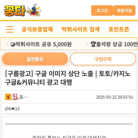
본
문
로그인
회원가입
바
로
공식보증업체
먹튀사이트 검색
포인트존
가
기
🤝먹튀사이트 공유 5,000원
🏆출석왕 상금 100만
•
•
일반홍보
구인구직
[구름광고] 구글 이미지 상단 노출 | 토토/카지노
구글&커뮤니티 광고 대행
포쿠션
5
2025-05-22 20:01:51
목
0
19
록
온라인 홍보는 지금은 이게 대세지요