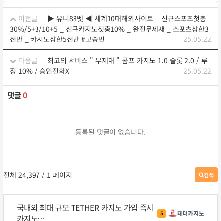
이전글
▶ 유니88벳 ◀ 세계10대해외사이트 _ 신규스포츠첫충
30%/5+3/10+5 _ 신규카지노첫충10% _ 완전무제재 _ 스포츠상한3
천만 _ 카지노상한5천만 #고승민
25.05.22
다음글
최고의 서비스 " 무제재 " 콤프 카지노 1.0 슬롯 2.0 / 루
징 10% / 승인전화X
25.05.22
댓글
0
등록된 댓글이 없습니다.
전체 24,397
/ 1 페이지
검색
게
시
판
검
국내외 최대 규모 TETHER 카지노 가입 즉시
색
테더카지노
5
카지노…