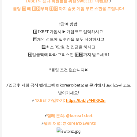
1XBET의 신규 회원들을 위한 SWEEEET 이벤트!
⚡️
롤링 0️⃣ 배 1️⃣0️⃣부터 6️⃣0️⃣ 까지 슬롯 게임 무료 스핀을 드립니다!
‼️참여 방법:
1️⃣1XBET 가입시 ▶️ 가입코드 입력하시고
2️⃣개인 정보에 필수칸을 모두 작성하시고
3️⃣최소 3만원 첫 입금을 하시고
4️⃣입금액에 따라 프리스핀 6️⃣0️⃣까지 받으세요!
‼️롤링 조건 없습니다❌
⚡️입금후 저희 공식 텔레그램 @korea1xbet으로 문의해서 프리스핀 코드
받아가세요!
⚡️
1XBET 가입하기:
https://bit.ly/44IKK2n
⚡️
텔레 문의: @korea1xbet
⚡️
텔레 채널: @korea1xEvents