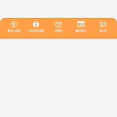
꽁머니교환
기프티콘교환
이벤트
출석체크
로그인
Company
Legal
사이트소개
이용약관
회사정보
개인정보처리방침
FAQ
저작권안내