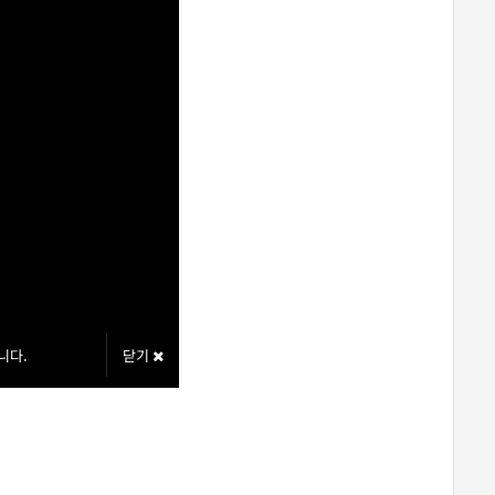
니다.
닫기