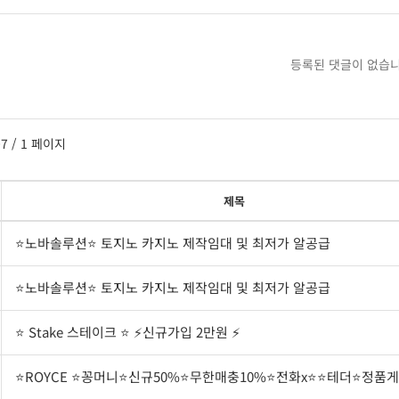
등록된 댓글이 없습니
07
/ 1 페이지
제목
⭐️노바솔루션⭐️ 토지노 카지노 제작임대 및 최저가 알공급
⭐️노바솔루션⭐️ 토지노 카지노 제작임대 및 최저가 알공급
⭐ Stake 스테이크 ⭐ ⚡신규가입 2만원 ⚡
⭐️ROYCE ⭐️꽁머니⭐️신규50%⭐️무한매충10%⭐️전화x⭐️⭐️테더⭐️정품게