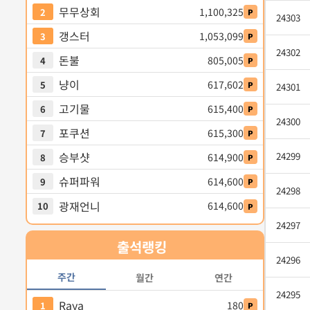
무무상회
1,100,325
2
P
24303
갱스터
1,053,099
3
P
24302
돈불
805,005
4
P
냥이
617,602
5
P
24301
고기물
615,400
6
P
24300
포쿠션
615,300
7
P
승부샷
24299
614,900
8
P
슈퍼파워
614,600
9
P
24298
광재언니
614,600
10
P
24297
출석
랭킹
24296
주간
월간
연간
24295
Raya
180
1
P