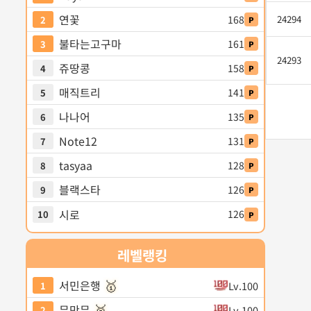
연꽃
168
24294
2
P
불타는고구마
161
3
P
24293
쥬땅콩
158
4
P
매직트리
141
5
P
나나어
135
6
P
Note12
131
7
P
tasyaa
128
8
P
블랙스타
126
9
P
시로
126
10
P
레벨
랭킹
🥇
서민은행
Lv.100
1
🥈
무만무
Lv.100
2