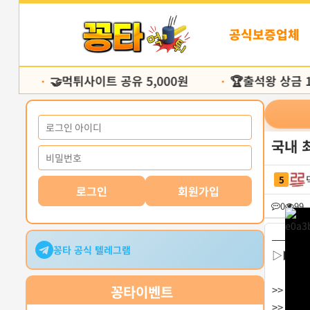
본
문
공식보증업체
바
로
가
🤝먹튀사이트 공유 5,000원
🏆출석왕 상금 10
기
•
•
국내 
5
로그인
회원가입
0
99
꽁타 공식 텔레그램
▷▶ 썬
꽁타
이벤트
>> 썬뱃주
>> 썬뱃코