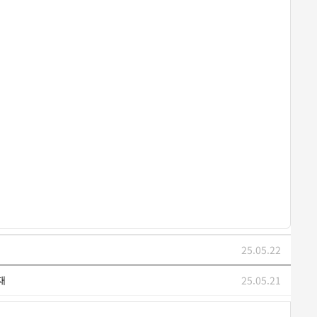
25.05.22
재
25.05.21