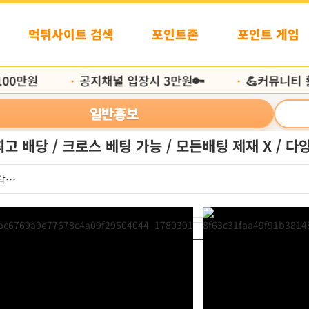
먹튀사이트 검색
포인트존
포인트 게임
0만원
공지채널 입장시 3만원🔑
💪커뮤니티 활
•
•
일반홍보
최고 배당 / 크로스 베팅 가능 / 모든배팅 제재 X / 
닥터유
뱃 ◀◁
소 : https://sun-9993.com
드 : GS77