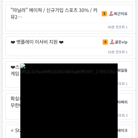
"마닐라" 메이져 / 신규가입 스포츠 30% / 커
퇴근이요
5
뮤2…
45분 전
조회 1
❤️ 벳플레이 이사비 지원 ❤️
골든vip
5
52분 전
조회 1
❤️스포츠 가입 50%❤️슬롯 가입 50%❤️모든
신뢰일등
5
게임 …
54분 전
조회 1
확실히믿는곳들=딱3곳만 추천/단폴,두폴,세폴
스타벼리
5
무한베팅가…
1시간 전
조회 3
⭐ Stake 스테이크 ⭐ ⚡신규가입 2만원 ⚡
스테이크
5