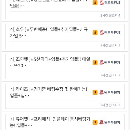
원투투펀치
5
입플!…
3시간 전
조회 4
⭐[ 호우 ]⭐️무한매충!! 입플+추가입플+신규
원투투펀치
5
가입 5…
3시간 전
조회 3
⭐[ 조인벳 ]⭐5천깊티+입플+추가입플!! 매일
원투투펀치
5
로또20…
3시간 전
조회 3
⭐[ 라이즈 ]⭐경기중 베팅수정 및 판매가능!
원투투펀치
5
입플+입…
3시간 전
조회 3
⭐[ 큐어벳 ]⭐프리매치+인플레이 동시베팅가
원투투펀치
5
능!!입플+…