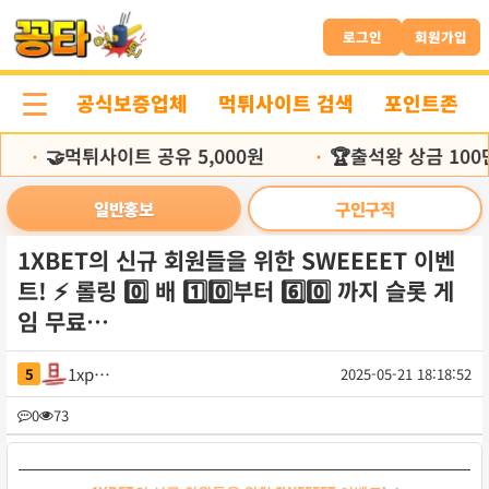
본
문
로그인
회원가입
바
로
공식보증업체
먹튀사이트 검색
포인트존
가
기
🤝먹튀사이트 공유 5,000원
🏆출석왕 상금 100
•
•
일반홍보
구인구직
1XBET의 신규 회원들을 위한 SWEEEET 이벤
트! ⚡️ 롤링 0️⃣ 배 1️⃣0️⃣부터 6️⃣0️⃣ 까지 슬롯 게
임 무료…
1xpost
5
2025-05-21 18:18:52
목
0
73
록