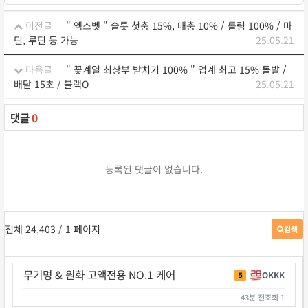
이전글
" 엑스벳 " 슬롯 첫충 15%, 매충 10% / 롤링 100% / 마
틴, 루틴 등 가능
25.05.21
다음글
" 꽃계열 최상부 받치기 100% " 업계 최고 15% 돌발 /
배닫 15초 / 블랙O
25.05.21
댓글
0
등록된 댓글이 없습니다.
전체 24,403
/ 1 페이지
검색
게
시
판
검
무기명 & 원화 고액전용 NO.1 케어
OKKK
5
색
43분 전
조회 1