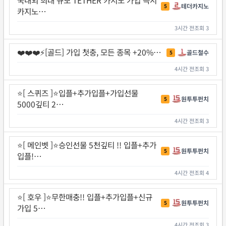
국내외 최대 규모 TETHER 카지노 가입 즉시
테더카지노
5
카지노…
3시간 전
조회 3
❤️❤️❤️⚡️[골드] 가입 첫충, 모든 종목 +20%…
골드철수
5
4시간 전
조회 3
⭐[ 스퀴즈 ]⭐입플+추가입플+가입선물
원투투펀치
5
5000깊티 2…
4시간 전
조회 3
⭐[ 메인벳 ]⭐승인선물 5천깊티 !! 입플+추가
원투투펀치
5
입플!…
4시간 전
조회 4
⭐[ 호우 ]⭐️무한매충!! 입플+추가입플+신규
원투투펀치
5
가입 5…
4시간 전
조회 3