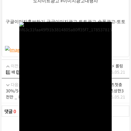
노사이트광고 #이미지광고대행사
구글이미지홍보하기-구글이미지광고-토토광고-숏폼광고-토토
사이트홍보-카지노홍보
이전글
1XBET의 신규 회원들을 위한 SWEEEET 이벤트! ⚡️ 롤링
0️⃣ 배 1️⃣0️⃣부터 6️⃣0️⃣ 까지 슬롯 게임 무료 스핀을 드립니다!
25.05.21
다음글
▶ 유니88벳 ◀ 세계10대해외사이트 _ 신규스포츠첫충
30%/5+3/10+5 _ 신규카지노첫충10% _ 완전무제재 _ 스포츠상한3
천만 _ 카지노상한5천만 #이우성
25.05.21
댓글
0