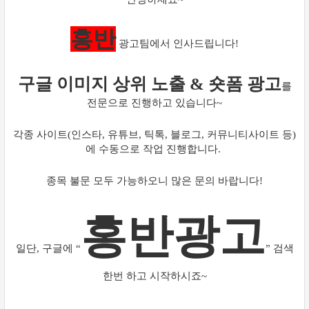
홍반
광고팀에서 인사드립니다!
구글 이미지 상위 노출 & 숏폼 광고
를
전문으로 진행하고 있습니다~
각종 사이트(인스타, 유튜브, 틱톡, 블로그, 커뮤니티사이트 등)
에 수동으로 작업 진행합니다.
종목 불문 모두 가능하오니 많은 문의 바랍니다!
홍반광고
일단, 구글에 “
” 검색
한번 하고 시작하시죠~