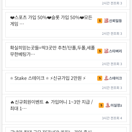
2시간 전
조회 3
❤️스포츠 가입 50%❤️슬롯 가입 50%❤️모든
신뢰일등
5
게임 …
2시간 전
조회 3
확실히믿는곳들=딱3곳만 추천/단폴,두폴,세폴
스타벼리
5
무한베팅가…
2시간 전
조회 3
⭐ Stake 스테이크 ⭐ ⚡신규가입 2만원 ⚡
스테이크
5
2시간 전
조회 3
🔥신규회원이벤트 🔥 가입머니 1~3만 지급 /
이실장z
5
최대 1…
3시간 전
조회 4