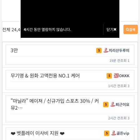
등록된 댓글이 없습니다.
전체 24,404
/ 1 페이지
4
4
시간 동안 열람하지 않습니다.
시간 동안 열람하지 않습니다.
닫기
닫기
검색
게
시
판
검
3만
지리산두루미
5
색
19분 전
조회 1
무기명 & 원화 고액전용 NO.1 케어
OKKK
5
1시간 전
조회 3
"마닐라" 메이져 / 신규가입 스포츠 30% / 커
퇴근이요
5
뮤2…
2시간 전
조회 3
❤️ 벳플레이 이사비 지원 ❤️
골든vip
5