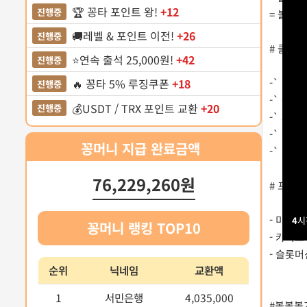
🏆 꽁타 포인트 왕!
+12
진행중
= 볼볼볼텔
🚚레벨 & 포인트 이전!
+26
진행중
# 클릭계
⭐️연속 출석 25,000원!
+42
진행중
🔥 꽁타 5% 루징쿠폰
+18
-` 빠른
진행중
-` 승인
💰USDT / TRX 포인트 교환
+20
진행중
-` 퍼스
-` 블랙
꽁머니 지급 완료금액
-` 최대
76,229,260원
# 프리미
- 미니게
4
시
꽁머니 랭킹 TOP10
- 카지노
- 슬롯머
순위
닉네임
교환액
1
서민은행
4,035,000
#볼볼볼