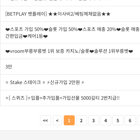
[BETPLAY 벳플레이] ★★이사비2/베팅제재없음★★
❤️스포츠 가입 50%❤️슬롯 가입 50%❤️스포츠 매충 20%❤️슬롯 매충 
간편입금❤️케어1등❤️
❤️vroom부릉부릉벳 1위 보증 카지노/슬롯❤️솔루션 1위부릉벳❤️
3만
⭐ Stake 스테이크 ⭐ ⚡신규가입 2만원 ⚡
⭐[ 스퀴즈 ]⭐입플+추가입플+가입선물 5000깊티 2번지급!!
<<
<
1
2
3
4
5
6