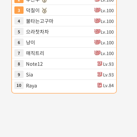
🥉
덕칠이
Lv.100
3
불타는고구마
Lv.100
4
으라찻차차
Lv.100
5
냥이
Lv.100
6
매직트리
Lv.100
7
Note12
Lv.93
8
Sia
Lv.93
9
Raya
Lv.84
10