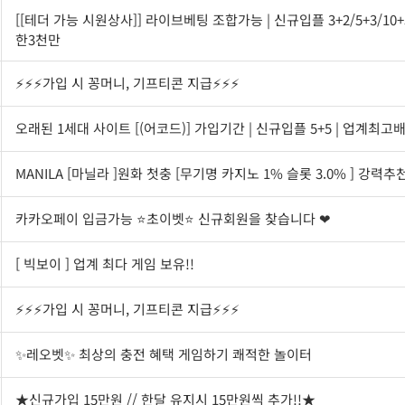
[[테더 가능 시원상사]] 라이브베팅 조합가능 | 신규입플 3+2/5+3/10+
한3천만
⚡️⚡️⚡️가입 시 꽁머니, 기프티콘 지급⚡️⚡️⚡️
오래된 1세대 사이트 [(어코드)] 가입기간 | 신규입플 5+5 | 업계최고
MANILA [마닐라 ]원화 첫충 [무기명 카지노 1% 슬롯 3.0% ] 강력
카카오페이 입금가능 ⭐초이벳⭐ 신규회원을 찾습니다 ❤
[ 빅보이 ] 업계 최다 게임 보유!!
⚡️⚡️⚡️가입 시 꽁머니, 기프티콘 지급⚡️⚡️⚡️
✨레오벳✨ 최상의 충전 혜택 게임하기 쾌적한 놀이터
★신규가입 15만원 // 한달 유지시 15만원씩 추가!!★