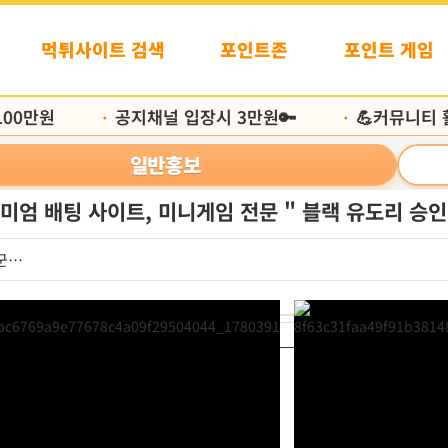
먹튀사이트 검색
포인트존
포인트 게임
0만원
공지채널 입장시 3만원🔑
💪커뮤니티 활
•
•
일반홍보
리미엄 배팅 사이트, 미니게임 전문 " 블랙 유도리 승인
군도리
볼 ``
소 : http://bbb-6622.com
드 : spp321