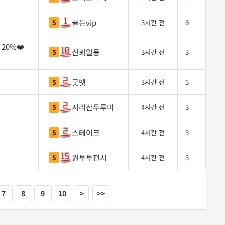
골든vip
5
3시간 전
6
20%❤️
신뢰일등
5
3시간 전
3
굿벳
5
3시간 전
5
지리산두루미
5
4시간 전
3
스테이크
5
4시간 전
3
원투투펀치
5
4시간 전
3
7
8
9
10
>
>>