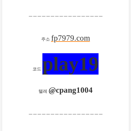
ㅡㅡㅡㅡㅡㅡㅡㅡㅡㅡㅡㅡㅡㅡㅡㅡㅡ
fp7979.com
주소
play19
코드
@cpang1004
텔레
ㅡㅡㅡㅡㅡㅡㅡㅡㅡㅡㅡㅡㅡㅡㅡㅡㅡ