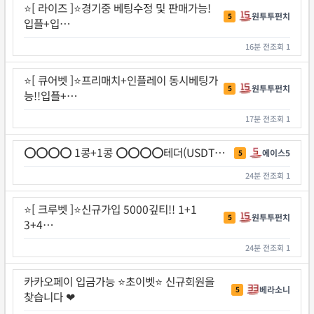
⭐[ 라이즈 ]⭐경기중 베팅수정 및 판매가능!
원투투펀치
5
입플+입…
16분 전
조회 1
⭐[ 큐어벳 ]⭐프리매치+인플레이 동시베팅가
원투투펀치
5
능!!입플+…
17분 전
조회 1
⭕️⭕️⭕️⭕️ 1콩+1콩 ⭕️⭕️⭕️⭕️테더(USDT…
에이스5
5
24분 전
조회 1
⭐[ 크루벳 ]⭐신규가입 5000깊티!! 1+1
원투투펀치
5
3+4…
24분 전
조회 1
카카오페이 입금가능 ⭐초이벳⭐ 신규회원을
베라소니
5
찾습니다 ❤