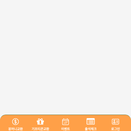
꽁머니교환
기프티콘교환
이벤트
출석체크
로그인