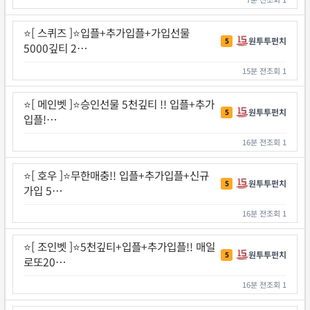
⭐[ 스퀴즈 ]⭐입플+추가입플+가입선물
원투투펀치
5
5000깊티 2…
15분 전
조회 1
⭐[ 메인벳 ]⭐승인선물 5천깊티 !! 입플+추가
원투투펀치
5
입플!…
16분 전
조회 1
⭐[ 호우 ]⭐️무한매충!! 입플+추가입플+신규
원투투펀치
5
가입 5…
16분 전
조회 1
⭐[ 조인벳 ]⭐5천깊티+입플+추가입플!! 매일
원투투펀치
5
로또20…
16분 전
조회 1