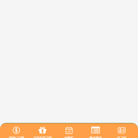
꽁머니교환
기프티콘교환
이벤트
출석체크
로그인