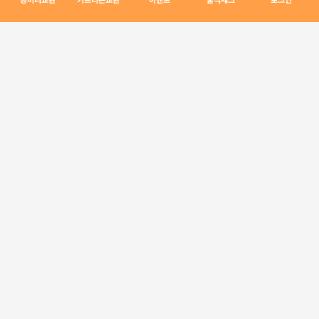
Company
Legal
사이트소개
이용약관
회사정보
개인정보처리방침
FAQ
저작권안내
Q&A
Contact
+82-02-9659-3355