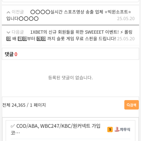
이전글
⭕️⭕️⭕️⭕️실시간 스포츠영상 송출 업체 ⭐️빅윈소프트⭐️
입니다⭕️⭕️⭕️⭕️
25.05.20
다음글
1XBET의 신규 회원들을 위한 SWEEEET 이벤트! ⚡️ 롤링
0️⃣ 배 1️⃣0️⃣부터 6️⃣0️⃣ 까지 슬롯 게임 무료 스핀을 드립니다!
25.05.20
댓글
0
등록된 댓글이 없습니다.
전체 24,365
/ 1 페이지
검색
게
시
판
검
✅ COD/ABA, WBC247/KBC/원커넥트 가입
색
챠무식
5
코…