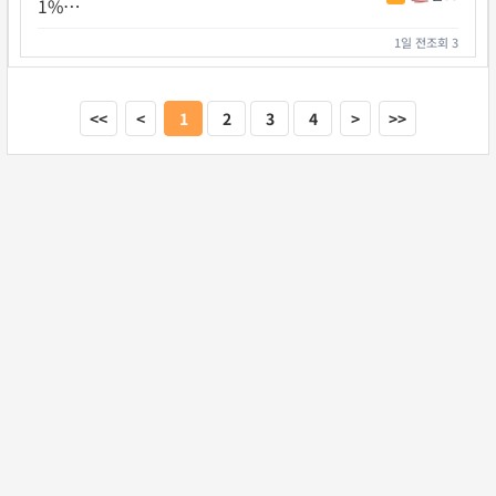
1%…
1일 전
조회 3
<<
<
1
2
3
4
>
>>