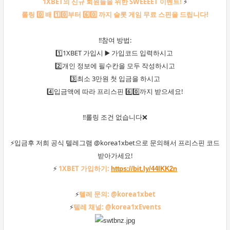
1XBET의 신규 회원들을 위한 SWEEEET 이벤트!
⚡️
롤링 0️⃣ 배 1️⃣0️⃣부터 6️⃣0️⃣ 까지 슬롯 게임 무료 스핀을 드립니다!
‼️참여 방법:
1️⃣1XBET 가입시 ▶️ 가입코드 입력하시고
2️⃣개인 정보에 필수칸을 모두 작성하시고
3️⃣최소 3만원 첫 입금을 하시고
4️⃣입금액에 따라 프리스핀 6️⃣0️⃣까지 받으세요!
‼️롤링 조건 없습니다❌
⚡️입금후 저희 공식 텔레그램 @korea1xbet으로 문의해서 프리스핀 코드
받아가세요!
⚡️
1XBET 가입하기:
https://bit.ly/44IKK2n
⚡️
텔레 문의: @korea1xbet
⚡️
텔레 채널: @korea1xEvents