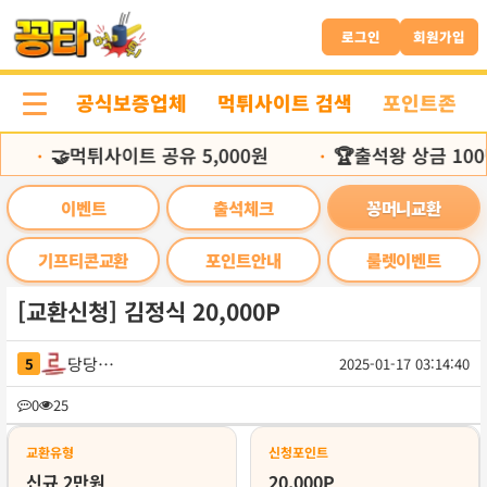
본
문
로그인
회원가입
바
로
공식보증업체
먹튀사이트 검색
포인트존
가
기
🤝먹튀사이트 공유 5,000원
🏆출석왕 상금 100
•
•
이벤트
출석체크
꽁머니교환
기프티콘교환
포인트안내
룰렛이벤트
[교환신청] 김정식 20,000P
당당나귀
5
2025-01-17 03:14:40
목
0
25
록
교환유형
신청포인트
신규 2만원
20,000P