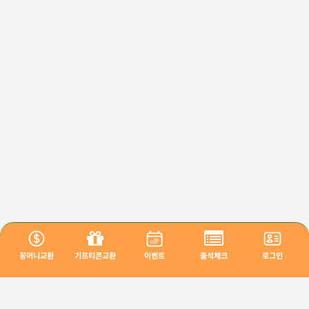
꽁머니교환
기프티콘교환
이벤트
출석체크
로그인