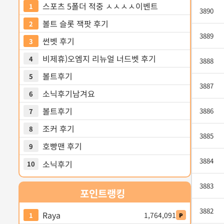
스포츠 5폴더 적중 ㅅㅅㅅㅅ이벤트
1
3890
볼트 슬롯 잭팟 후기
2
3889
썬벳 후기
3
비제휴)오엠지 리뉴얼 너드벳 후기
4
3888
볼트후기
5
3887
소닉후기남겨요
6
볼트후기
3886
7
조커 후기
8
3885
호빵맨 후기
9
3884
소닉후기
10
3883
포인트
랭킹
3882
Raya
1,764,091
1
P