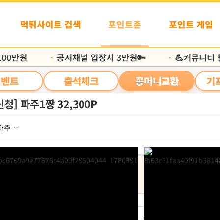
먹튀사이트 검색
포인트존
포인트 게임
0만원
공지채널 입장시 3만원🔑
💪커뮤니티 활
•
•
이벤트
출석체크
꽁머니교환
기
청] 파주1짱 32,300P
파주1짱
신청포인트
처리
콘 교환
32,300P
지