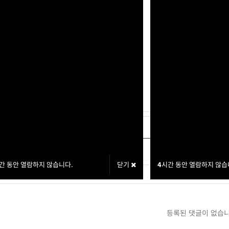
환내역없음
글
[교환신청] 구대섭 10,000P
글
[교환신청] Dtr 30,000P
간 동안 열람하지 않습니다.
닫기
4
시간 동안 열람하지 않습
등록된 댓글이 없습니