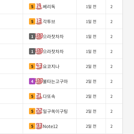
베리독
5
1일 전
2
각투브
5
1일 전
2
으라찻차차
1
1일 전
2
으라찻차차
1
1일 전
2
요코지나
5
2일 전
2
불타는고구마
4
2일 전
2
다또속
5
2일 전
2
일구쏙이구팅
5
2일 전
2
Note12
5
2일 전
2