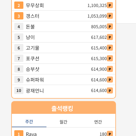
무무상회
1,100,325
2
P
갱스터
1,053,099
3
P
돈불
805,005
4
P
냥이
617,602
5
P
고기물
615,400
6
P
포쿠션
615,300
7
P
승부샷
614,900
8
P
슈퍼파워
614,600
9
P
광재언니
614,600
10
P
출석
랭킹
주간
월간
연간
Raya
180
1
P