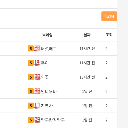
검색
게
시
판
검
닉네임
날짜
조회
색
버섯배그
5
11시간 전
2
주이
5
11시간 전
2
연꽃
5
13시간 전
2
인디오바
5
1일 전
2
지크사
5
1일 전
2
탁구왕김탁구
5
1일 전
2