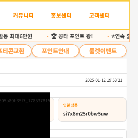
커뮤니티
홍보센터
고객센터
동 최대6만원
🏆 꽁타 포인트 왕!
⭐️연속 출석 25
•
•
프티콘교환
포인트안내
룰렛이벤트
2025-01-12 19:53:21
목
록
상태
연결 상품
급취소
si7x8m25r0bw5uw