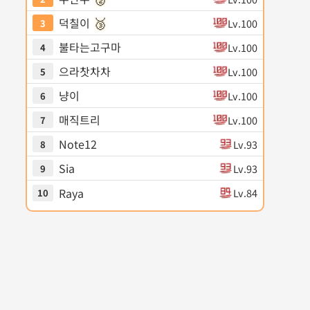
🥉
덕칠이
Lv.100
3
불타는고구마
Lv.100
4
으라찻차차
Lv.100
5
냥이
Lv.100
6
매직트리
Lv.100
7
Note12
Lv.93
8
Sia
Lv.93
9
Raya
Lv.84
10