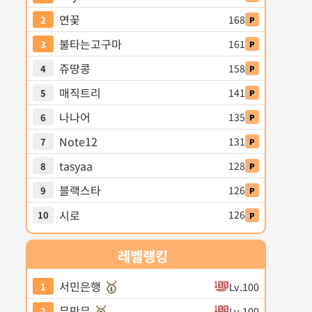
연꽃
168
2
P
불타는고구마
161
3
P
쥬땅콩
158
4
P
매직트리
141
5
P
나나어
135
6
P
Note12
131
7
P
tasyaa
128
8
P
블랙스타
126
9
P
시로
126
10
P
레벨
랭킹
🥇
서민은행
Lv.100
1
🥈
무만무
Lv.100
2