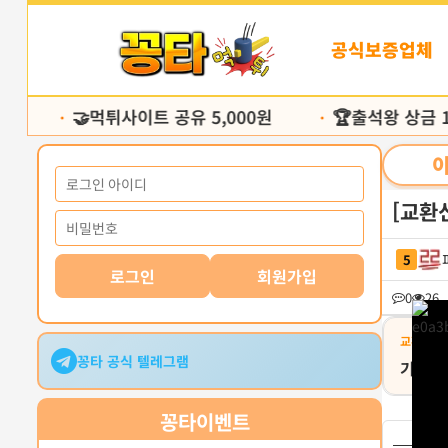
본
문
공식보증업체
바
로
가
🤝먹튀사이트 공유 5,000원
🏆출석왕 상금 10
기
•
•
[교환신
5
로그인
회원가입
0
26
교환유형
꽁타 공식 텔레그램
기프티
꽁타
이벤트