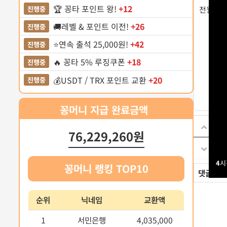
🏆 꽁타 포인트 왕!
+12
진행중
전월 교
🚚레벨 & 포인트 이전!
+26
진행중
⭐️연속 출석 25,000원!
+42
진행중
🔥 꽁타 5% 루징쿠폰
+18
진행중
💰USDT / TRX 포인트 교환
+20
진행중
꽁머니 지급 완료금액
이전
76,229,260원
다음
4
시
꽁머니 랭킹 TOP10
댓글
0
순위
닉네임
교환액
1
서민은행
4,035,000