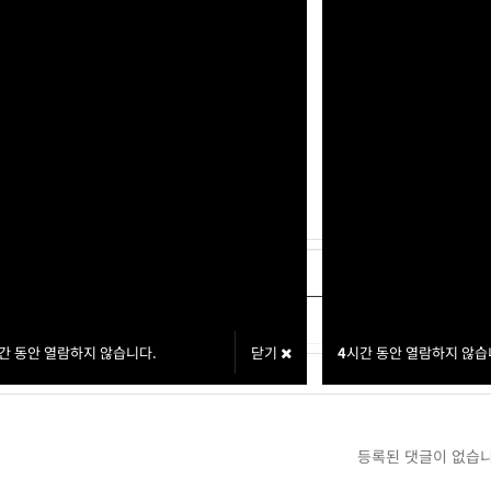
아이디:
명:
Dtr
트:
30,000P
글
[교환신청] 파주1짱 32,300P
글
[교환신청] 1 10,000P
간 동안 열람하지 않습니다.
닫기
4
시간 동안 열람하지 않습
등록된 댓글이 없습니