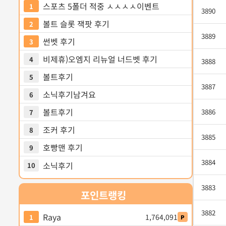
스포츠 5폴더 적중 ㅅㅅㅅㅅ이벤트
1
3890
볼트 슬롯 잭팟 후기
2
3889
썬벳 후기
3
비제휴)오엠지 리뉴얼 너드벳 후기
4
3888
볼트후기
5
3887
소닉후기남겨요
6
볼트후기
3886
7
조커 후기
8
3885
호빵맨 후기
9
3884
소닉후기
10
3883
포인트
랭킹
3882
Raya
1,764,091
1
P