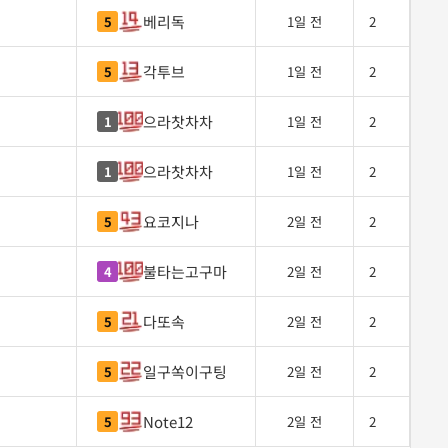
베리독
5
1일 전
2
각투브
5
1일 전
2
으라찻차차
1
1일 전
2
으라찻차차
1
1일 전
2
요코지나
5
2일 전
2
불타는고구마
4
2일 전
2
다또속
5
2일 전
2
일구쏙이구팅
5
2일 전
2
Note12
5
2일 전
2