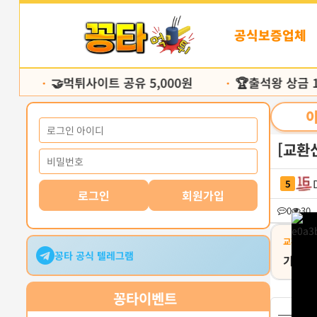
본
문
공식보증업체
바
로
가
🤝먹튀사이트 공유 5,000원
🏆출석왕 상금 10
기
•
•
[교환신
5
로그인
회원가입
0
30
교환유형
꽁타 공식 텔레그램
기프티
꽁타
이벤트