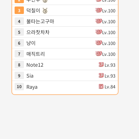
🥉
덕칠이
Lv.100
3
불타는고구마
Lv.100
4
으라찻차차
Lv.100
5
냥이
Lv.100
6
매직트리
Lv.100
7
Note12
Lv.93
8
Sia
Lv.93
9
Raya
Lv.84
10