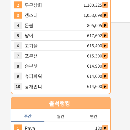
무무상회
1,100,325
2
P
갱스터
1,053,099
3
P
돈불
805,005
4
P
냥이
617,602
5
P
고기물
615,400
6
P
포쿠션
615,300
7
P
승부샷
614,900
8
P
슈퍼파워
614,600
9
P
광재언니
614,600
10
P
출석
랭킹
주간
월간
연간
Raya
180
1
P