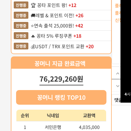
🏆 꽁타 포인트 왕!
+12
진행중
플레이어
플레이어
🚚레벨 & 포인트 이전!
+26
진행중
신청포인
⭐️연속 출석 25,000원!
+42
진행중
🔥 꽁타 5% 루징쿠폰
+18
진행중
💰USDT / TRX 포인트 교환
+20
진행중
꽁머니 지급 완료금액
이전
76,229,260원
다음
4
시
꽁머니 랭킹 TOP10
댓글
0
순위
닉네임
교환액
1
서민은행
4,035,000