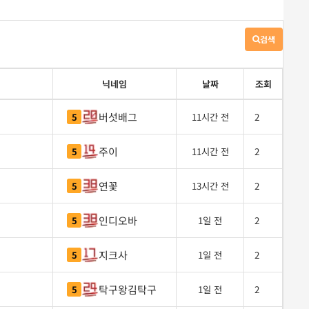
검색
게
시
판
검
닉네임
날짜
조회
색
버섯배그
5
11시간 전
2
주이
5
11시간 전
2
연꽃
5
13시간 전
2
인디오바
5
1일 전
2
지크사
5
1일 전
2
탁구왕김탁구
5
1일 전
2