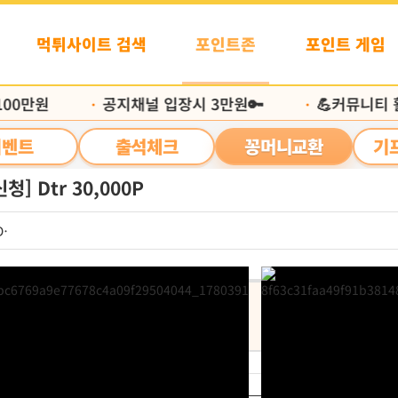
먹튀사이트 검색
포인트존
포인트 게임
0만원
공지채널 입장시 3만원🔑
💪커뮤니티 활
•
•
이벤트
출석체크
꽁머니교환
기
청] Dtr 30,000P
Dtr
신청포인트
처리
콘 교환
30,000P
지