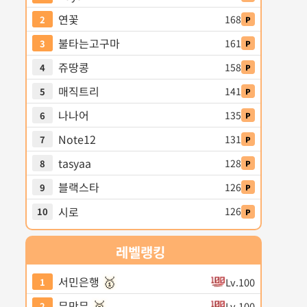
연꽃
168
2
P
불타는고구마
161
3
P
쥬땅콩
158
4
P
매직트리
141
5
P
나나어
135
6
P
Note12
131
7
P
tasyaa
128
8
P
블랙스타
126
9
P
시로
126
10
P
레벨
랭킹
🥇
서민은행
Lv.100
1
🥈
무만무
Lv.100
2