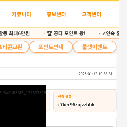
커뮤니티
홍보센터
고객센터
동 최대6만원
🏆 꽁타 포인트 왕!
⭐️연속 출석 25
•
•
프티콘교환
포인트안내
룰렛이벤트
2025-01-12 10:38:31
목
록
상태
연결 상품
급취소
t7kec96zujzzbhk