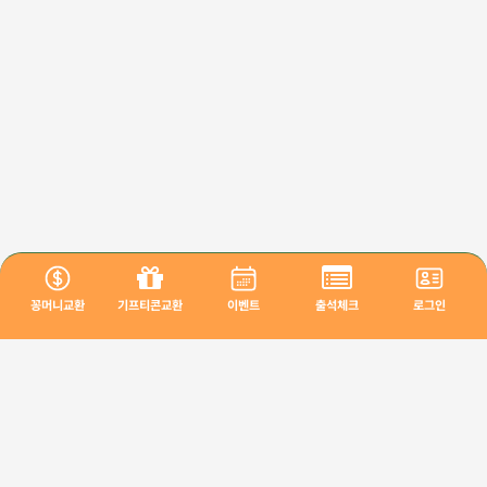
꽁머니교환
기프티콘교환
이벤트
출석체크
로그인