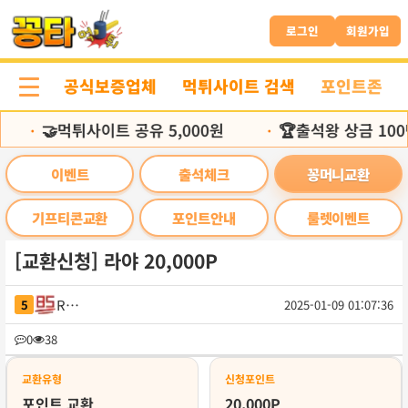
본
문
로그인
회원가입
바
로
공식보증업체
먹튀사이트 검색
포인트존
가
기
🤝먹튀사이트 공유 5,000원
🏆출석왕 상금 100
•
•
이벤트
출석체크
꽁머니교환
기프티콘교환
포인트안내
룰렛이벤트
[교환신청] 라야 20,000P
Raya
5
2025-01-09 01:07:36
목
0
38
록
교환유형
신청포인트
포인트 교환
20,000P