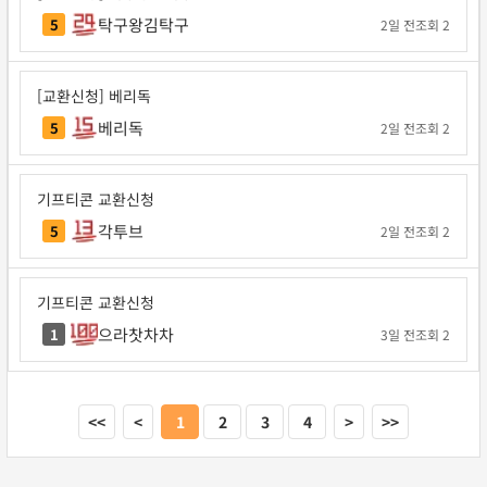
탁구왕김탁구
5
2일 전
조회 2
[교환신청] 베리독
베리독
5
2일 전
조회 2
기프티콘 교환신청
각투브
5
2일 전
조회 2
기프티콘 교환신청
으라찻차차
1
3일 전
조회 2
<<
<
1
2
3
4
>
>>