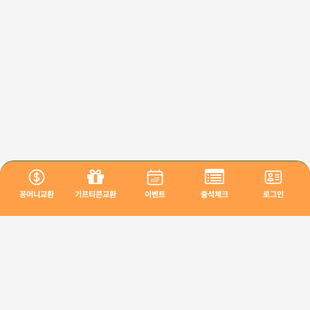
꽁머니교환
기프티콘교환
이벤트
출석체크
로그인