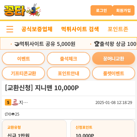
본
문
로그인
회원가입
바
로
공식보증업체
먹튀사이트 검색
포인트존
가
기
🤝먹튀사이트 공유 5,000원
🏆출석왕 상금 100
•
•
이벤트
출석체크
꽁머니교환
기프티콘교환
포인트안내
룰렛이벤트
[교환신청] 지니맨 10,000P
지니맨
5
2025-01-08 12:18:29
목
0
25
록
교환유형
신청포인트
신규 1만원
10,000P