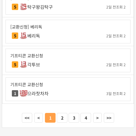
탁구왕김탁구
5
2일 전
조회 2
[교환신청] 베리독
베리독
5
2일 전
조회 2
기프티콘 교환신청
각투브
5
2일 전
조회 2
기프티콘 교환신청
으라찻차차
1
3일 전
조회 2
<<
<
1
2
3
4
>
>>