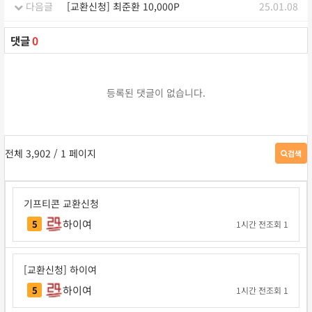
다음글
[교환신청] 최준환 10,000P
25.01.08
댓글
0
등록된 댓글이 없습니다.
전체 3,902
/ 1 페이지
검색
게
시
판
검
기프티콘 교환신청
색
하이여
5
1시간 전
조회 1
[교환신청] 하이여
하이여
5
1시간 전
조회 1