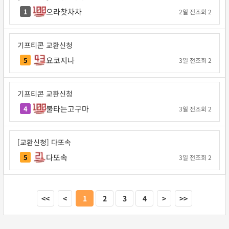
으라찻차차
1
2일 전
조회 2
기프티콘 교환신청
요코지나
5
3일 전
조회 2
기프티콘 교환신청
불타는고구마
4
3일 전
조회 2
[교환신청] 다또속
다또속
5
3일 전
조회 2
<<
<
1
2
3
4
>
>>