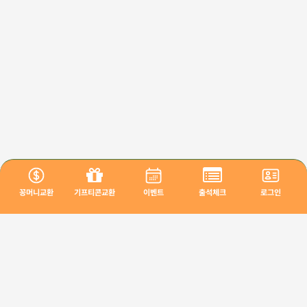
꽁머니교환
기프티콘교환
이벤트
출석체크
로그인