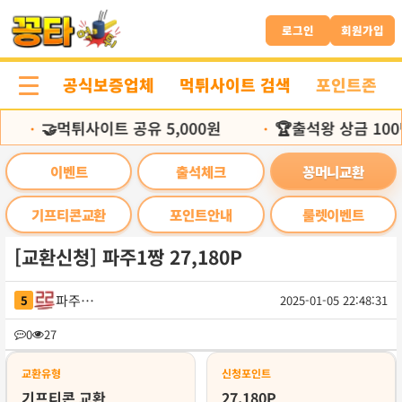
본
문
로그인
회원가입
바
로
공식보증업체
먹튀사이트 검색
포인트존
가
기
🤝먹튀사이트 공유 5,000원
🏆출석왕 상금 100
•
•
이벤트
출석체크
꽁머니교환
기프티콘교환
포인트안내
룰렛이벤트
[교환신청] 파주1짱 27,180P
파주1짱
5
2025-01-05 22:48:31
목
0
27
록
교환유형
신청포인트
기프티콘 교환
27,180P