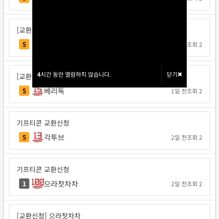
[교환신청] 탁구왕김탁구
탁구왕김탁구
5
1일 전
조회 2
4
4
시간 동안 열람하지 않습니다.
시간 동안 열람하지 않습니다.
닫기
닫기
[교환신청] 베리독
베리독
5
1일 전
조회 2
기프티콘 교환신청
각투브
5
2일 전
조회 2
기프티콘 교환신청
으라찻차차
1
2일 전
조회 2
[교환신청] 으라찻차차