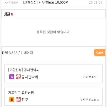
다음글
[교환신청] 사무엘토토 10,000P
25.01.05
댓글
0
등록된 댓글이 없습니다.
전체 3,898
/ 1 페이지
검색
게
시
판
검
[교환신청] 공사판박씨
색
공사판박씨
4
33분 전
조회 1
기프티콘 교환신청
진구
5
6시간 전
조회 2