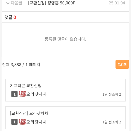
다음글
[교환신청] 정영훈 50,000P
25.01.04
댓글
0
등록된 댓글이 없습니다.
전체 3,888
/ 1 페이지
검색
게
시
판
검
기프티콘 교환신청
색
으라찻차차
1
1일 전
조회 2
[교환신청] 으라찻차차
으라찻차차
1
1일 전
조회 2