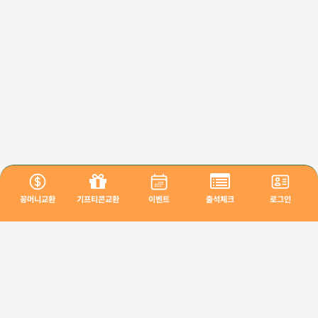
꽁머니교환
기프티콘교환
이벤트
출석체크
로그인