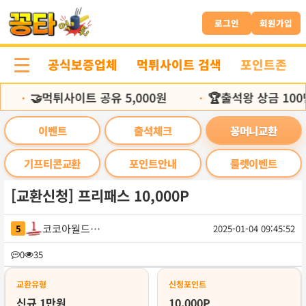
본
문
로그인
회원가입
바
로
공식보증업체
먹튀사이트 검색
포인트존
가
기
🤝먹튀사이트 공유 5,000원
🏆출석왕 상금 100
•
•
이벤트
출석체크
꽁머니교환
기프티콘교환
포인트안내
룰렛이벤트
[교환신청] 프리패스 10,000P
코코아월드비전
5
2025-01-04 09:45:52
목
0
35
록
교환유형
신청포인트
신규 1만원
10,000P