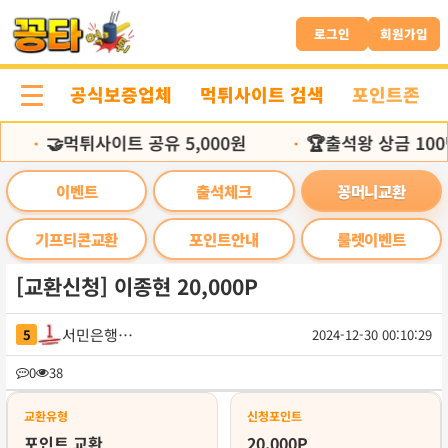
본
문
로그인
회원가입
바
로
공식보증업체
먹튀사이트 검색
포인트존
가
기
🤝먹튀사이트 공유 5,000원
🏆출석왕 상금 100
•
•
이벤트
출석체크
꽁머니교환
기프티콘교환
포인트안내
룰렛이벤트
[교환신청] 이종현 20,000P
서민은행111
5
2024-12-30 00:10:29
목
0
38
록
교환유형
신청포인트
포인트 교환
20,000P