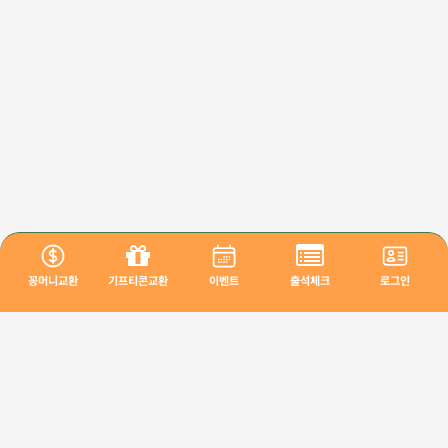
꽁머니교환
기프티콘교환
이벤트
출석체크
로그인