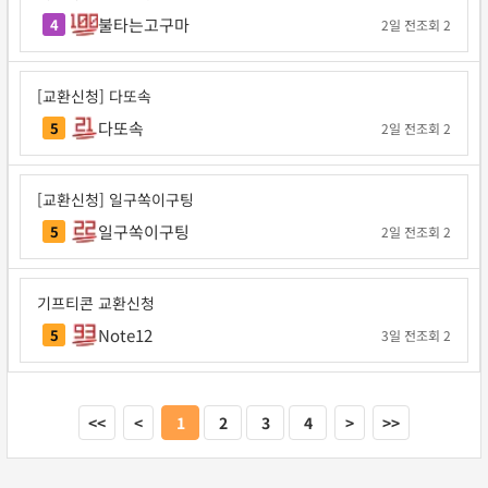
불타는고구마
4
2일 전
조회 2
[교환신청] 다또속
다또속
5
2일 전
조회 2
[교환신청] 일구쏙이구팅
일구쏙이구팅
5
2일 전
조회 2
기프티콘 교환신청
Note12
5
3일 전
조회 2
<<
<
1
2
3
4
>
>>