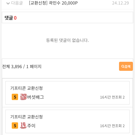
다음글
[교환신청] 곽민수 20,000P
24.12.29
댓글
0
등록된 댓글이 없습니다.
전체 3,896
/ 1 페이지
검색
게
시
판
검
기프티콘 교환신청
색
버섯배그
5
16시간 전
조회 2
기프티콘 교환신청
주이
5
16시간 전
조회 2