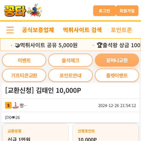
본
문
로그인
회원가입
바
로
공식보증업체
먹튀사이트 검색
포인트존
가
기
🤝먹튀사이트 공유 5,000원
🏆출석왕 상금 100
•
•
이벤트
출석체크
꽁머니교환
기프티콘교환
포인트안내
룰렛이벤트
[교환신청] 김태인 10,000P
짱가
5
2024-12-26 21:54:12
목
0
26
록
교환유형
신청포인트
신규 1만원
10,000P