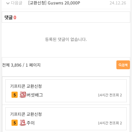
다음글
[교환신청] Guswns 20,000P
24.12.26
댓글
0
등록된 댓글이 없습니다.
전체 3,896
/ 1 페이지
검색
게
시
판
검
기프티콘 교환신청
색
버섯배그
5
14시간 전
조회 2
기프티콘 교환신청
주이
5
14시간 전
조회 2