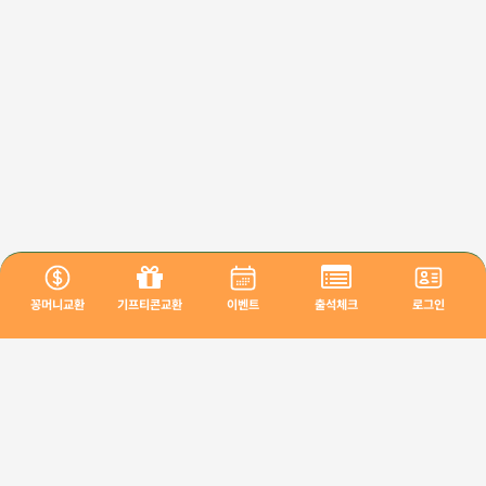
꽁머니교환
기프티콘교환
이벤트
출석체크
로그인