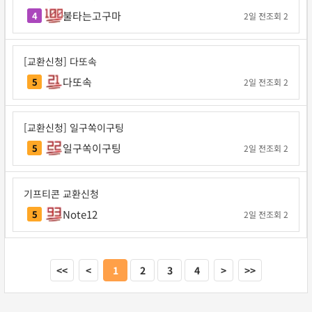
불타는고구마
4
2일 전
조회 2
[교환신청] 다또속
다또속
5
2일 전
조회 2
[교환신청] 일구쏙이구팅
일구쏙이구팅
5
2일 전
조회 2
기프티콘 교환신청
Note12
5
2일 전
조회 2
<<
<
1
2
3
4
>
>>