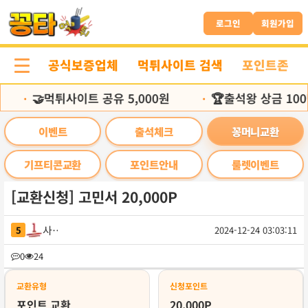
본
문
로그인
회원가입
바
로
공식보증업체
먹튀사이트 검색
포인트존
가
기
🤝먹튀사이트 공유 5,000원
🏆출석왕 상금 100
•
•
이벤트
출석체크
꽁머니교환
기프티콘교환
포인트안내
룰렛이벤트
[교환신청] 고민서 20,000P
사바
5
2024-12-24 03:03:11
목
0
24
록
교환유형
신청포인트
포인트 교환
20,000P