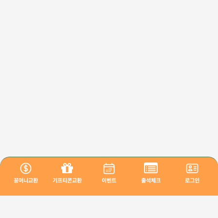
꽁머니교환
기프티콘교환
이벤트
출석체크
로그인