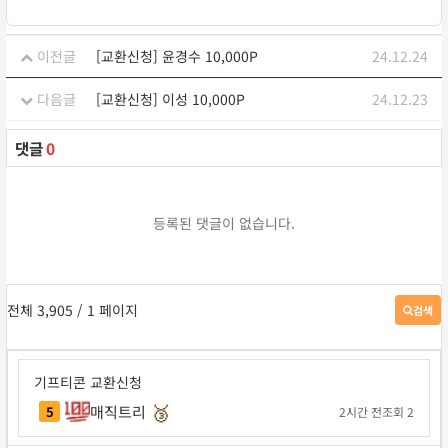
이전글
[교환신청] 윤경수 10,000P
24.12.24
다음글
[교환신청] 이성 10,000P
24.12.23
댓글
0
등록된 댓글이 없습니다.
전체 3,905
/ 1 페이지
검색
게
시
판
검
기프티콘 교환신청
색
🥉
매직트리
5
2시간 전
조회 2