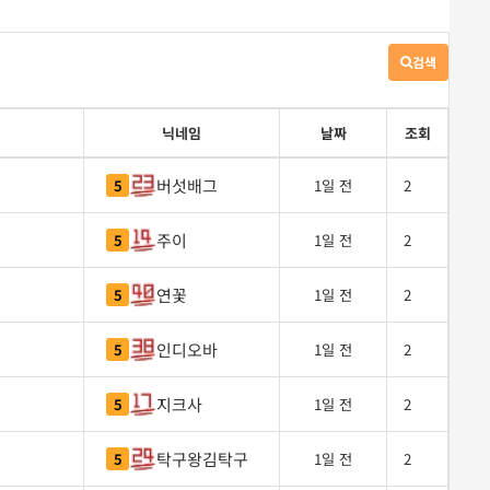
검색
게
시
판
검
닉네임
날짜
조회
색
버섯배그
5
1일 전
2
주이
5
1일 전
2
연꽃
5
1일 전
2
인디오바
5
1일 전
2
지크사
5
1일 전
2
탁구왕김탁구
5
1일 전
2