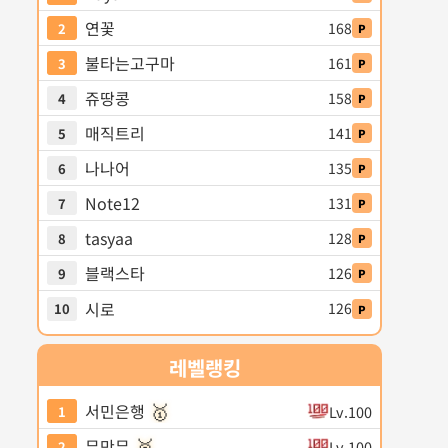
연꽃
168
2
P
불타는고구마
161
3
P
쥬땅콩
158
4
P
매직트리
141
5
P
나나어
135
6
P
Note12
131
7
P
tasyaa
128
8
P
블랙스타
126
9
P
시로
126
10
P
레벨
랭킹
🥇
서민은행
Lv.100
1
🥈
무만무
Lv.100
2