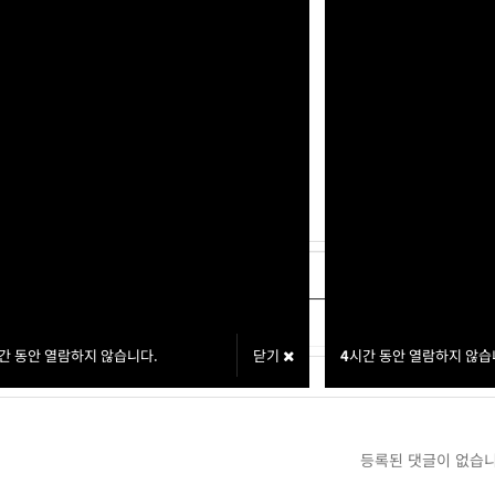
판x
글
[교환신청] 김도형 10,000P
글
[교환신청] 은종윤 10,000P
간 동안 열람하지 않습니다.
닫기
4
시간 동안 열람하지 않습
등록된 댓글이 없습니