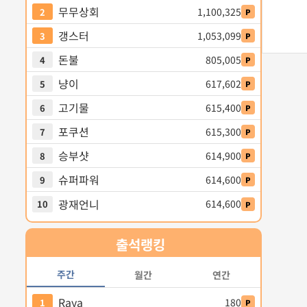
무무상회
1,100,325
2
P
갱스터
1,053,099
3
P
돈불
805,005
4
P
냥이
617,602
5
P
고기물
615,400
6
P
포쿠션
615,300
7
P
승부샷
614,900
8
P
슈퍼파워
614,600
9
P
광재언니
614,600
10
P
출석
랭킹
주간
월간
연간
Raya
180
1
P