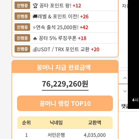
🏆 꽁타 포인트 왕!
+12
진행중
자유게시
🚚레벨 & 포인트 이전!
+26
진행중
⭐️연속 출석 25,000원!
+42
진행중
🔥 꽁타 5% 루징쿠폰
+18
진행중
💰USDT / TRX 포인트 교환
+20
진행중
꽁머니 지급 완료금액
이전
76,229,260원
다음
4
시
꽁머니 랭킹 TOP10
댓글
0
순위
닉네임
교환액
1
서민은행
4,035,000