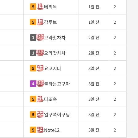
베리독
5
1일 전
2
각투브
5
1일 전
2
으라찻차차
1
2일 전
2
으라찻차차
1
2일 전
2
요코지나
5
3일 전
2
불타는고구마
4
3일 전
2
다또속
5
3일 전
2
일구쏙이구팅
5
3일 전
2
Note12
5
3일 전
2