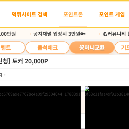
먹튀사이트 검색
포인트존
포인트 게임
00만원
공지채널 입장시 3만원🔑
💪커뮤니티 활
•
•
이벤트
출석체크
꽁머니교환
기
청] 토커 20,000P
지발좀
신청포인트
처리
 교환
20,000P
지