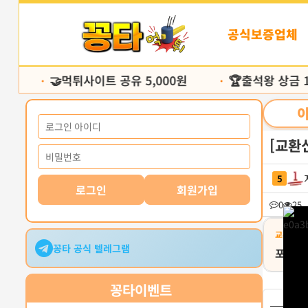
본
문
공식보증업체
바
로
가
🤝먹튀사이트 공유 5,000원
🏆출석왕 상금 1
기
•
•
[교환신
5
로그인
회원가입
0
25
교환유형
꽁타 공식 텔레그램
포인트
꽁타
이벤트