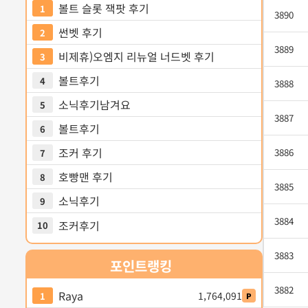
볼트 슬롯 잭팟 후기
1
3890
썬벳 후기
2
3889
비제휴)오엠지 리뉴얼 너드벳 후기
3
볼트후기
4
3888
소닉후기남겨요
5
3887
볼트후기
6
조커 후기
3886
7
호빵맨 후기
8
3885
소닉후기
9
3884
조커후기
10
3883
포인트
랭킹
3882
Raya
1,764,091
1
P