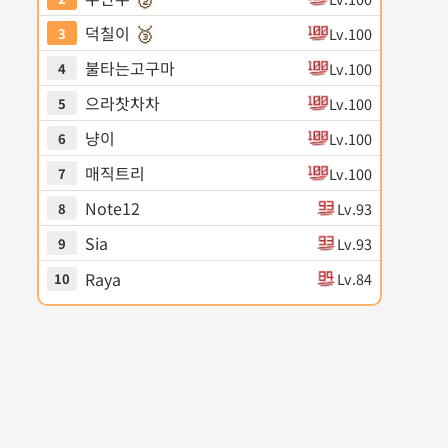
🥉
덕칠이
Lv.100
3
불타는고구마
Lv.100
4
으라찻차차
Lv.100
5
냥이
Lv.100
6
매직트리
Lv.100
7
Note12
Lv.93
8
Sia
Lv.93
9
Raya
Lv.84
10