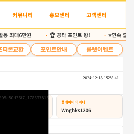
커뮤니티
홍보센터
고객센터
동 최대6만원
🏆 꽁타 포인트 왕!
⭐️연속 출석 25
•
•
프티콘교환
포인트안내
룰렛이벤트
2024-12-18 15:58:41
목
록
상태
플레이어 아이디
급취소
Wnghks1206