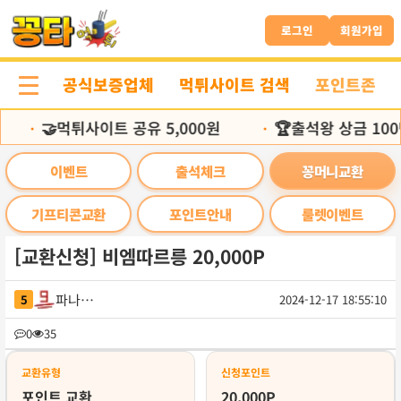
본
문
로그인
회원가입
바
로
공식보증업체
먹튀사이트 검색
포인트존
가
기
🤝먹튀사이트 공유 5,000원
🏆출석왕 상금 100
•
•
이벤트
출석체크
꽁머니교환
기프티콘교환
포인트안내
룰렛이벤트
[교환신청] 비엠따르릉 20,000P
파나메라
5
2024-12-17 18:55:10
목
0
35
록
교환유형
신청포인트
포인트 교환
20,000P