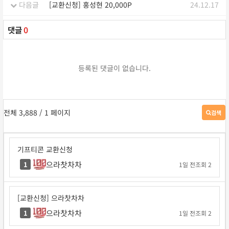
다음글
[교환신청] 홍성현 20,000P
24.12.17
댓글
0
등록된 댓글이 없습니다.
전체 3,888
/ 1 페이지
검색
게
시
판
검
기프티콘 교환신청
색
으라찻차차
1
1일 전
조회 2
[교환신청] 으라찻차차
으라찻차차
1
1일 전
조회 2