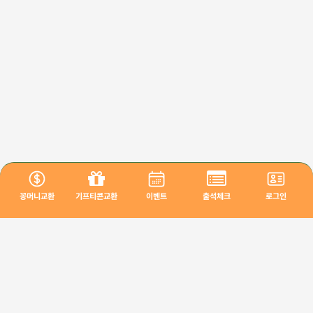
꽁머니교환
기프티콘교환
이벤트
출석체크
로그인