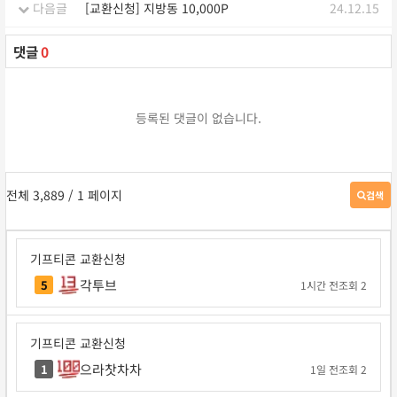
다음글
[교환신청] 지방동 10,000P
24.12.15
댓글
0
등록된 댓글이 없습니다.
전체 3,889
/ 1 페이지
검색
게
시
판
검
기프티콘 교환신청
색
각투브
5
1시간 전
조회 2
기프티콘 교환신청
으라찻차차
1
1일 전
조회 2