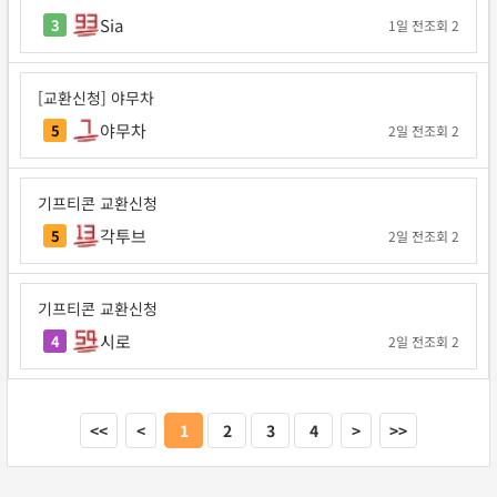
Sia
3
1일 전
조회 2
[교환신청] 야무차
야무차
5
2일 전
조회 2
기프티콘 교환신청
각투브
5
2일 전
조회 2
기프티콘 교환신청
시로
4
2일 전
조회 2
<<
<
1
2
3
4
>
>>