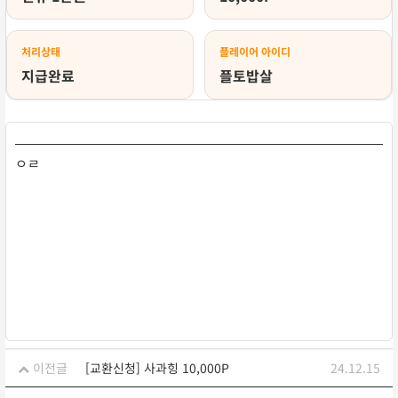
처리상태
플레이어 아이디
지급완료
플토밥살
ㅇㄹ
이전글
[교환신청] 사과힝 10,000P
24.12.15