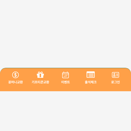
꽁머니교환
기프티콘교환
이벤트
출석체크
로그인