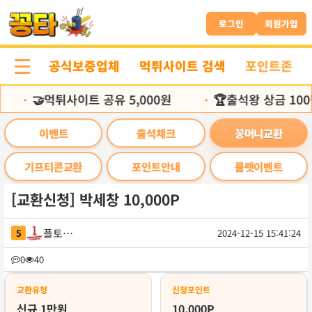
본
문
로그인
회원가입
바
로
공식보증업체
먹튀사이트 검색
포인트존
가
기
🤝먹튀사이트 공유 5,000원
🏆출석왕 상금 100
•
•
이벤트
출석체크
꽁머니교환
기프티콘교환
포인트안내
룰렛이벤트
[교환신청] 박세창 10,000P
플토밥살
5
2024-12-15 15:41:24
목
0
40
록
교환유형
신청포인트
신규 1만원
10,000P