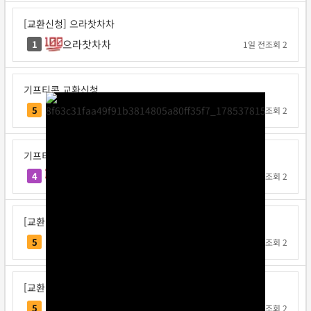
[교환신청] 으라찻차차
으라찻차차
1
1일 전
조회 2
기프티콘 교환신청
요코지나
5
1일 전
조회 2
기프티콘 교환신청
불타는고구마
4
1일 전
조회 2
[교환신청] 다또속
다또속
5
1일 전
조회 2
[교환신청] 일구쏙이구팅
일구쏙이구팅
5
1일 전
조회 2