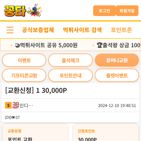
본
문
로그인
회원가입
바
로
공식보증업체
먹튀사이트 검색
포인트존
가
기
🤝먹튀사이트 공유 5,000원
🏆출석왕 상금 100
•
•
이벤트
출석체크
꽁머니교환
기프티콘교환
포인트안내
룰렛이벤트
[교환신청] 1 30,000P
인디오바
5
2024-12-10 19:48:51
목
0
37
록
교환유형
신청포인트
포인트 교환
30,000P