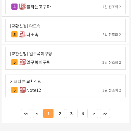
불타는고구마
4
2일 전
조회 2
[교환신청] 다또속
다또속
5
2일 전
조회 2
[교환신청] 일구쏙이구팅
일구쏙이구팅
5
2일 전
조회 2
기프티콘 교환신청
Note12
5
3일 전
조회 2
<<
<
1
2
3
4
>
>>