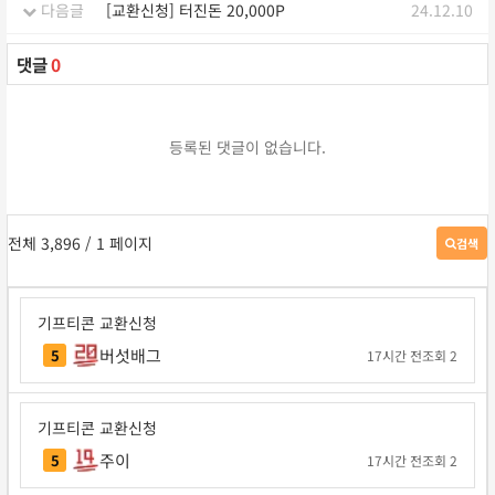
다음글
[교환신청] 터진돈 20,000P
24.12.10
댓글
0
등록된 댓글이 없습니다.
전체 3,896
/ 1 페이지
검색
게
시
판
검
기프티콘 교환신청
색
버섯배그
5
17시간 전
조회 2
기프티콘 교환신청
주이
5
17시간 전
조회 2