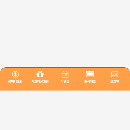
꽁머니교환
기프티콘교환
이벤트
출석체크
로그인