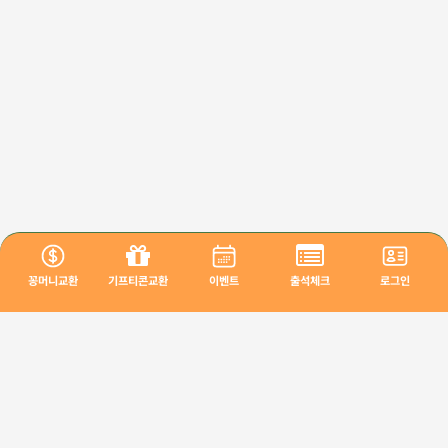
꽁머니교환
기프티콘교환
이벤트
출석체크
로그인