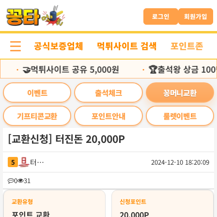
본
문
로그인
회원가입
바
로
공식보증업체
먹튀사이트 검색
포인트존
가
기
🤝먹튀사이트 공유 5,000원
🏆출석왕 상금 100
•
•
이벤트
출석체크
꽁머니교환
기프티콘교환
포인트안내
룰렛이벤트
[교환신청] 터진돈 20,000P
터진돈
5
2024-12-10 18:20:09
목
0
31
록
교환유형
신청포인트
포인트 교환
20,000P