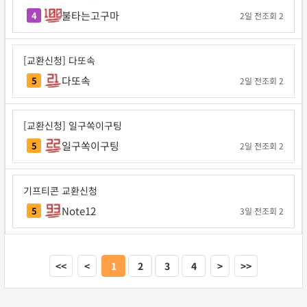
불타는고구마
4
2일 전
조회 2
[교환신청] 다또속
다또속
5
2일 전
조회 2
[교환신청] 일구쏙이구팅
일구쏙이구팅
5
2일 전
조회 2
기프티콘 교환신청
Note12
5
3일 전
조회 2
<<
<
1
2
3
4
>
>>