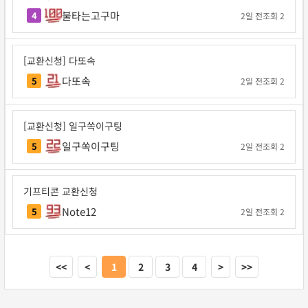
불타는고구마
4
2일 전
조회 2
[교환신청] 다또속
다또속
5
2일 전
조회 2
[교환신청] 일구쏙이구팅
일구쏙이구팅
5
2일 전
조회 2
기프티콘 교환신청
Note12
5
2일 전
조회 2
<<
<
1
2
3
4
>
>>