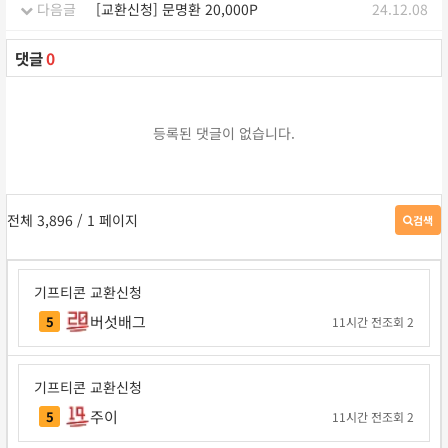
다음글
[교환신청] 문명환 20,000P
24.12.08
댓글
0
등록된 댓글이 없습니다.
전체 3,896
/ 1 페이지
검색
게
시
판
검
기프티콘 교환신청
색
버섯배그
5
11시간 전
조회 2
기프티콘 교환신청
주이
5
11시간 전
조회 2