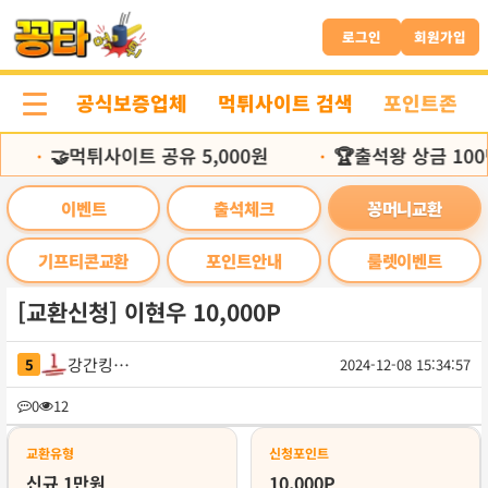
본
문
로그인
회원가입
바
로
공식보증업체
먹튀사이트 검색
포인트존
가
기
🤝먹튀사이트 공유 5,000원
🏆출석왕 상금 100
•
•
이벤트
출석체크
꽁머니교환
기프티콘교환
포인트안내
룰렛이벤트
[교환신청] 이현우 10,000P
강간킹범죄
5
2024-12-08 15:34:57
목
0
12
록
교환유형
신청포인트
신규 1만원
10,000P