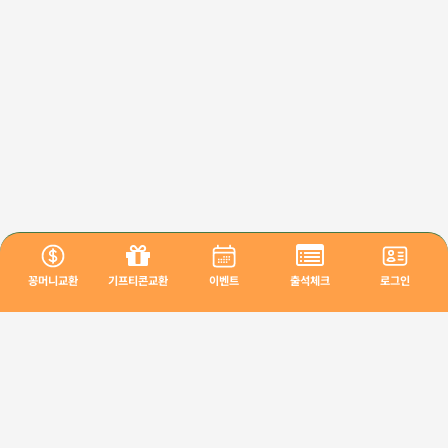
꽁머니교환
기프티콘교환
이벤트
출석체크
로그인