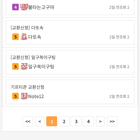
불타는고구마
4
2일 전
조회 2
[교환신청] 다또속
다또속
5
2일 전
조회 2
[교환신청] 일구쏙이구팅
일구쏙이구팅
5
2일 전
조회 2
기프티콘 교환신청
Note12
5
2일 전
조회 2
<<
<
1
2
3
4
>
>>