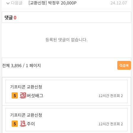
다음글
[교환신청] 박정우 20,000P
24.12.07
댓글
0
등록된 댓글이 없습니다.
전체 3,896
/ 1 페이지
검색
게
시
판
검
기프티콘 교환신청
색
버섯배그
5
12시간 전
조회 2
기프티콘 교환신청
주이
5
12시간 전
조회 2