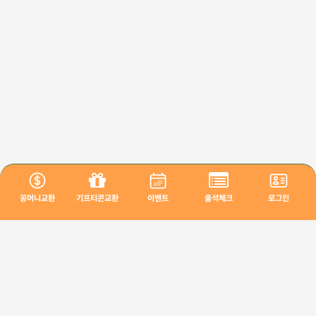
꽁머니교환
기프티콘교환
이벤트
출석체크
로그인