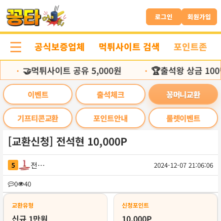
본
문
로그인
회원가입
바
로
공식보증업체
먹튀사이트 검색
포인트존
가
기
🤝먹튀사이트 공유 5,000원
🏆출석왕 상금 100
•
•
이벤트
출석체크
꽁머니교환
기프티콘교환
포인트안내
룰렛이벤트
[교환신청] 전석현 10,000P
전손남
5
2024-12-07 21:06:06
목
0
40
록
교환유형
신청포인트
신규 1만원
10,000P