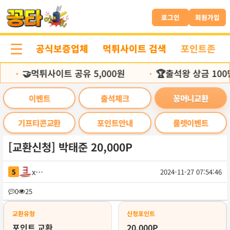
본
문
로그인
회원가입
바
로
공식보증업체
먹튀사이트 검색
포인트존
가
기
🤝먹튀사이트 공유 5,000원
🏆출석왕 상금 100
•
•
이벤트
출석체크
꽁머니교환
기프티콘교환
포인트안내
룰렛이벤트
[교환신청] 박태준 20,000P
xvxv
5
2024-11-27 07:54:46
목
0
25
록
교환유형
신청포인트
포인트 교환
20,000P