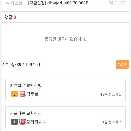
다음글
[교환신청] dhwjddus06 20,000P
24.11.26
댓글
0
등록된 댓글이 없습니다.
전체 3,889
/ 1 페이지
검색
게
시
판
검
기프티콘 교환신청
색
각투브
5
49분 전
조회 1
기프티콘 교환신청
으라찻차차
1
1일 전
조회 2