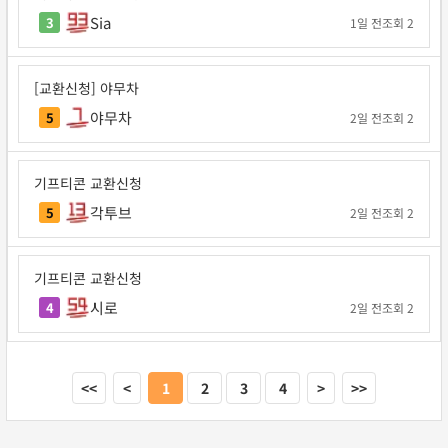
Sia
3
1일 전
조회 2
[교환신청] 야무차
야무차
5
2일 전
조회 2
기프티콘 교환신청
각투브
5
2일 전
조회 2
기프티콘 교환신청
시로
4
2일 전
조회 2
<<
<
1
2
3
4
>
>>