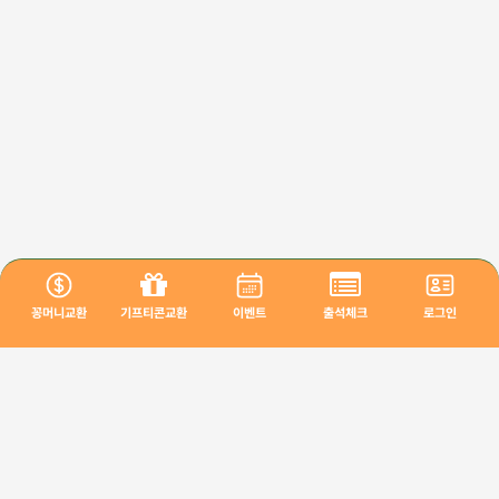
꽁머니교환
기프티콘교환
이벤트
출석체크
로그인