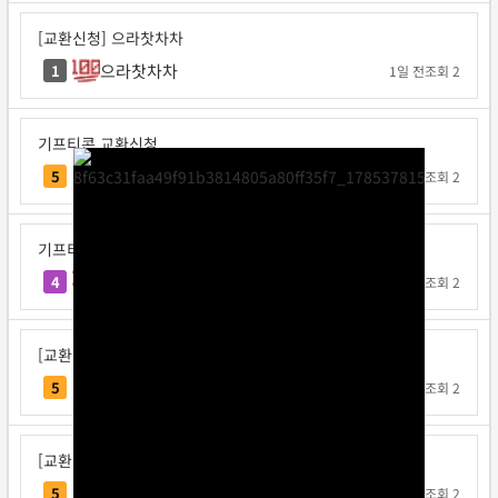
[교환신청] 으라찻차차
으라찻차차
1
1일 전
조회 2
기프티콘 교환신청
요코지나
5
1일 전
조회 2
기프티콘 교환신청
불타는고구마
4
1일 전
조회 2
[교환신청] 다또속
다또속
5
1일 전
조회 2
[교환신청] 일구쏙이구팅
일구쏙이구팅
5
1일 전
조회 2