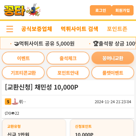
본
문
로그인
회원가입
바
로
공식보증업체
먹튀사이트 검색
포인트존
가
기
🤝먹튀사이트 공유 5,000원
🏆출석왕 상금 100
•
•
이벤트
출석체크
꽁머니교환
기프티콘교환
포인트안내
룰렛이벤트
[교환신청] 채민성 10,000P
뤼신
5
2024-11-24 21:23:04
목
0
22
록
교환유형
신청포인트
신규 1만원
10,000P