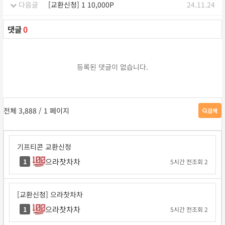
다음글
[교환신청] 1 10,000P
24.11.24
댓글
0
등록된 댓글이 없습니다.
전체 3,888
/ 1 페이지
검색
게
시
판
검
기프티콘 교환신청
색
으라찻차차
1
5시간 전
조회 2
[교환신청] 으라찻차차
으라찻차차
1
5시간 전
조회 2