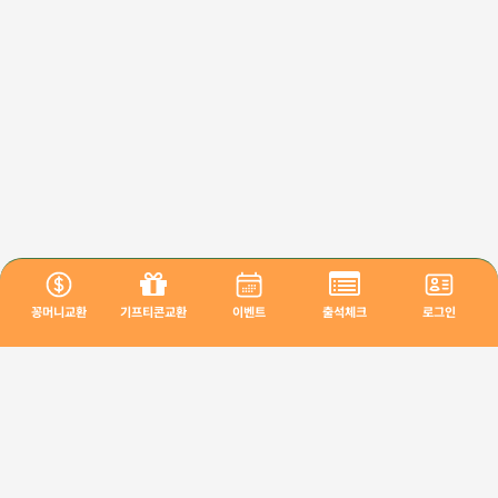
꽁머니교환
기프티콘교환
이벤트
출석체크
로그인