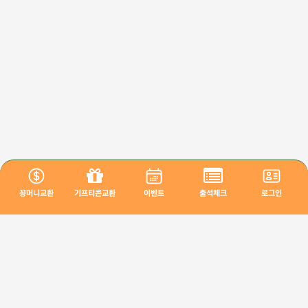
꽁머니교환
기프티콘교환
이벤트
출석체크
로그인