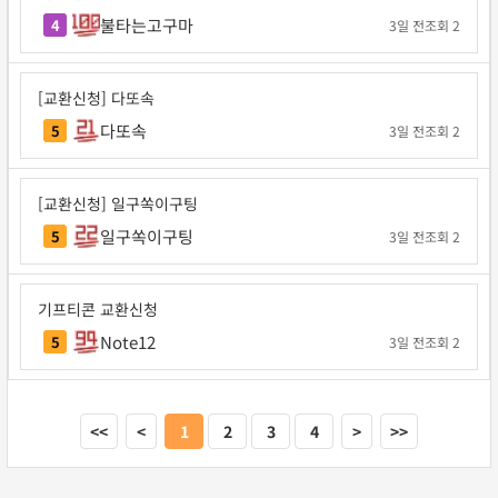
불타는고구마
4
3일 전
조회 2
[교환신청] 다또속
다또속
5
3일 전
조회 2
[교환신청] 일구쏙이구팅
일구쏙이구팅
5
3일 전
조회 2
기프티콘 교환신청
Note12
5
3일 전
조회 2
<<
<
1
2
3
4
>
>>