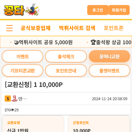
본
문
로그인
회원가입
바
로
공식보증업체
먹튀사이트 검색
포인트존
가
기
🤝먹튀사이트 공유 5,000원
🏆출석왕 상금 100
•
•
이벤트
출석체크
꽁머니교환
기프티콘교환
포인트안내
룰렛이벤트
[교환신청] 1 10,000P
덴버껌
5
2024-11-24 20:08:09
목
0
29
록
교환유형
신청포인트
신규 1만원
10,000P