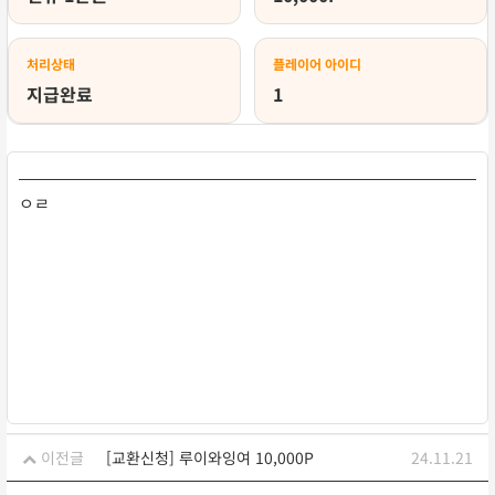
처리상태
플레이어 아이디
지급완료
1
ㅇㄹ
이전글
[교환신청] 루이와잉여 10,000P
24.11.21