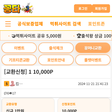
본
문
로그인
회원가입
바
로
공식보증업체
먹튀사이트 검색
포인트존
가
기
🤝먹튀사이트 공유 5,000원
🏆출석왕 상금 100
•
•
이벤트
출석체크
꽁머니교환
기프티콘교환
포인트안내
룰렛이벤트
[교환신청] 1 10,000P
킴브럴
5
2024-11-21 21:41:23
목
0
17
록
교환유형
신청포인트
신규 1만원
10,000P