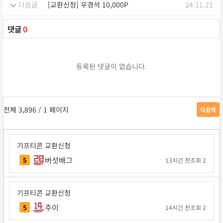
다음글
[교환신청] 우경석 10,000P
24.11.21
댓글
0
등록된 댓글이 없습니다.
전체 3,896
/ 1 페이지
검색
게
시
판
검
기프티콘 교환신청
색
버섯배그
5
13시간 전
조회 2
기프티콘 교환신청
주이
5
14시간 전
조회 2