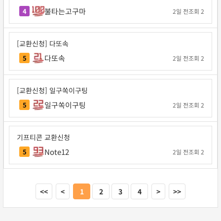
불타는고구마
4
2일 전
조회 2
[교환신청] 다또속
다또속
5
2일 전
조회 2
[교환신청] 일구쏙이구팅
일구쏙이구팅
5
2일 전
조회 2
기프티콘 교환신청
Note12
5
2일 전
조회 2
<<
<
1
2
3
4
>
>>