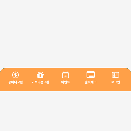
꽁머니교환
기프티콘교환
이벤트
출석체크
로그인