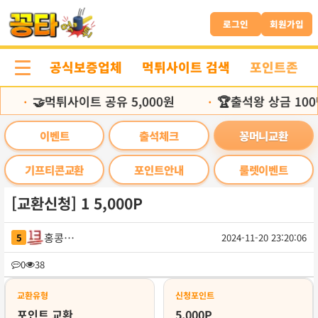
본
문
로그인
회원가입
바
로
공식보증업체
먹튀사이트 검색
포인트존
가
기
🤝먹튀사이트 공유 5,000원
🏆출석왕 상금 100
•
•
이벤트
출석체크
꽁머니교환
기프티콘교환
포인트안내
룰렛이벤트
[교환신청] 1 5,000P
홍콩부자
5
2024-11-20 23:20:06
목
0
38
록
교환유형
신청포인트
포인트 교환
5,000P