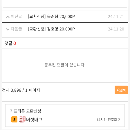
이전글
[교환신청] 윤준형 20,000P
24.11.21
다음글
[교환신청] 김호영 20,000P
24.11.20
댓글
0
등록된 댓글이 없습니다.
전체 3,896
/ 1 페이지
검색
게
시
판
검
기프티콘 교환신청
색
버섯배그
5
14시간 전
조회 2