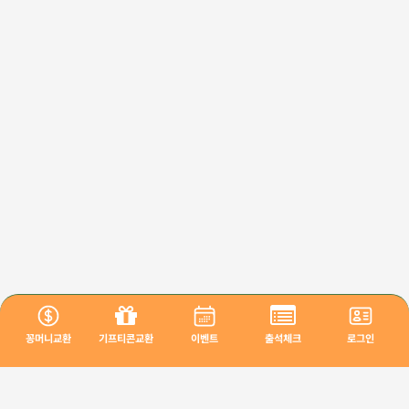
꽁머니교환
기프티콘교환
이벤트
출석체크
로그인