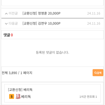
이전글
[교환신청] 정영훈 20,000P
24.11.16
다음글
[교환신청] 김연우 10,000P
24.11.16
댓글
0
등록된 댓글이 없습니다.
전체 3,890
/ 1 페이지
검색
게
시
판
검
[교환신청] 베리독
색
베리독
5
1시간 전
조회 1