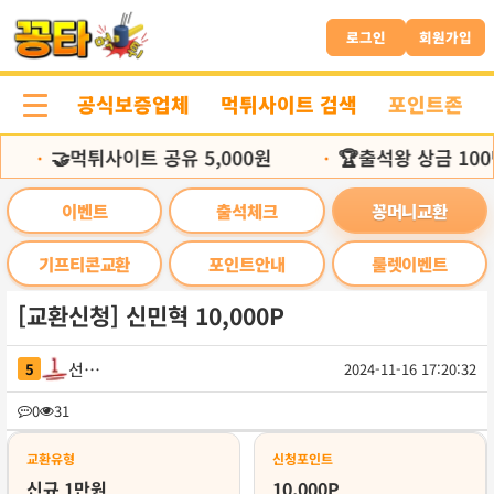
본
문
로그인
회원가입
바
로
공식보증업체
먹튀사이트 검색
포인트존
가
기
🤝먹튀사이트 공유 5,000원
🏆출석왕 상금 100
•
•
이벤트
출석체크
꽁머니교환
기프티콘교환
포인트안내
룰렛이벤트
[교환신청] 신민혁 10,000P
선인주
5
2024-11-16 17:20:32
목
0
31
록
교환유형
신청포인트
신규 1만원
10,000P