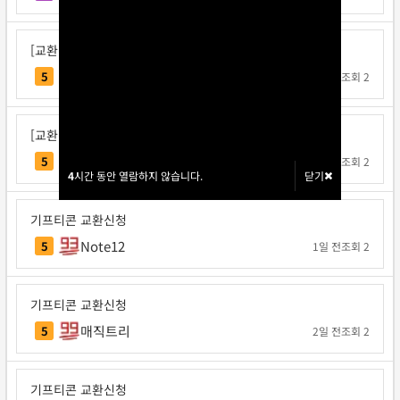
[교환신청] 다또속
다또속
5
1일 전
조회 2
[교환신청] 일구쏙이구팅
일구쏙이구팅
5
1일 전
조회 2
4
4
시간 동안 열람하지 않습니다.
시간 동안 열람하지 않습니다.
닫기
닫기
기프티콘 교환신청
Note12
5
1일 전
조회 2
기프티콘 교환신청
매직트리
5
2일 전
조회 2
기프티콘 교환신청