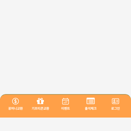
꽁머니교환
기프티콘교환
이벤트
출석체크
로그인