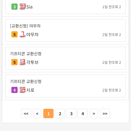
Sia
3
1일 전
조회 2
[교환신청] 야무차
야무차
5
2일 전
조회 2
기프티콘 교환신청
각투브
5
2일 전
조회 2
기프티콘 교환신청
시로
4
2일 전
조회 2
<<
<
1
2
3
4
>
>>