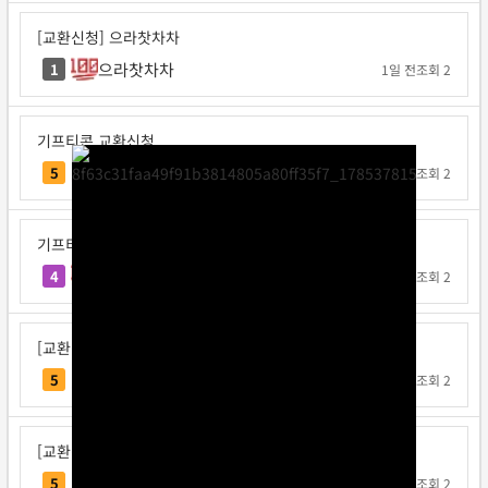
[교환신청] 으라찻차차
으라찻차차
1
1일 전
조회 2
기프티콘 교환신청
요코지나
5
1일 전
조회 2
기프티콘 교환신청
불타는고구마
4
1일 전
조회 2
[교환신청] 다또속
다또속
5
1일 전
조회 2
[교환신청] 일구쏙이구팅
일구쏙이구팅
5
1일 전
조회 2