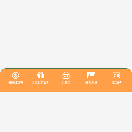
꽁머니교환
기프티콘교환
이벤트
출석체크
로그인