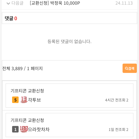
다음글
[교환신청] 박정욱 10,000P
24.11.13
댓글
0
등록된 댓글이 없습니다.
전체 3,889
/ 1 페이지
검색
게
시
판
검
기프티콘 교환신청
색
각투브
5
4시간 전
조회 2
기프티콘 교환신청
으라찻차차
1
1일 전
조회 2