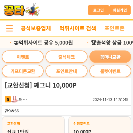
본
문
로그인
회원가입
바
로
공식보증업체
먹튀사이트 검색
포인트존
가
기
🤝먹튀사이트 공유 5,000원
🏆출석왕 상금 100
•
•
이벤트
출석체크
꽁머니교환
기프티콘교환
포인트안내
룰렛이벤트
[교환신청] 째그니 10,000P
째그니
5
2024-11-13 14:51:45
목
0
36
록
교환유형
신청포인트
신규 1만원
10,000P