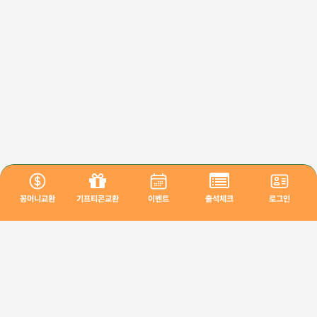
꽁머니교환
기프티콘교환
이벤트
출석체크
로그인