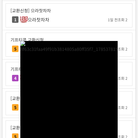
[교환신청] 으라찻차차
으라찻차차
1
1일 전
조회 2
기프티콘 교환신청
요코지나
5
1일 전
조회 2
기프티콘 교환신청
불타는고구마
4
1일 전
조회 2
[교환신청] 다또속
다또속
5
1일 전
조회 2
[교환신청] 일구쏙이구팅
일구쏙이구팅
5
1일 전
조회 2