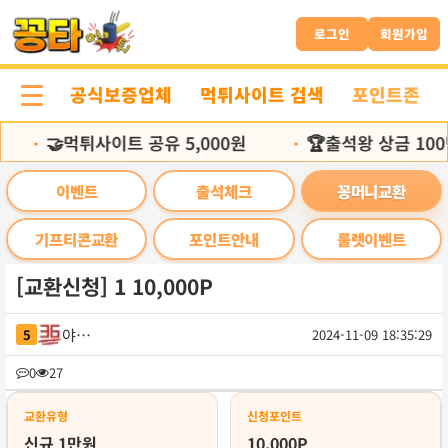
본
문
로그인
회원가입
바
로
공식보증업체
먹튀사이트 검색
포인트존
가
기
🤝먹튀사이트 공유 5,000원
🏆출석왕 상금 100
•
•
이벤트
출석체크
꽁머니교환
기프티콘교환
포인트안내
룰렛이벤트
[교환신청] 1 10,000P
야구맨
5
2024-11-09 18:35:29
목
0
27
록
교환유형
신청포인트
신규 1만원
10,000P