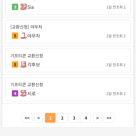
Sia
3
1일 전
조회 2
[교환신청] 야무차
야무차
5
2일 전
조회 2
기프티콘 교환신청
각투브
5
2일 전
조회 2
기프티콘 교환신청
시로
4
2일 전
조회 2
<<
<
1
2
3
4
>
>>