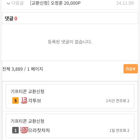
다음글
[교환신청] 오정훈 20,000P
24.11.09
댓글
0
등록된 댓글이 없습니다.
전체 3,889
/ 1 페이지
검색
게
시
판
검
기프티콘 교환신청
색
각투브
5
1시간 전
조회 2
기프티콘 교환신청
으라찻차차
1
1일 전
조회 2