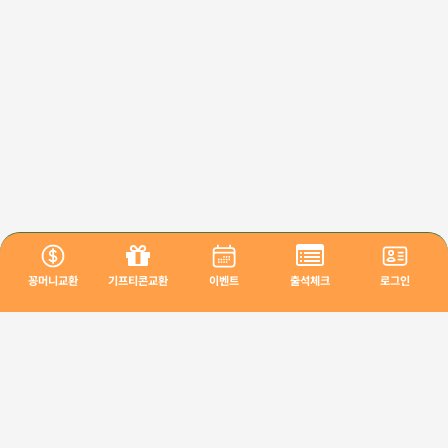
꽁머니교환
기프티콘교환
이벤트
출석체크
로그인