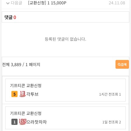
다음글
[교환신청] 1 15,000P
24.11.08
댓글
0
등록된 댓글이 없습니다.
전체 3,889
/ 1 페이지
검색
게
시
판
검
기프티콘 교환신청
색
각투브
5
1시간 전
조회 1
기프티콘 교환신청
으라찻차차
1
1일 전
조회 2