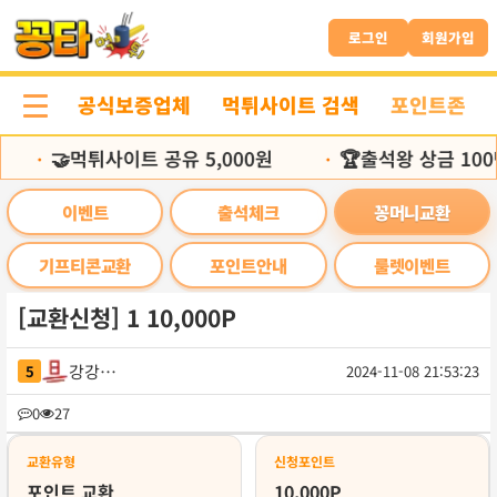
본
문
로그인
회원가입
바
로
공식보증업체
먹튀사이트 검색
포인트존
가
기
🤝먹튀사이트 공유 5,000원
🏆출석왕 상금 100
•
•
이벤트
출석체크
꽁머니교환
기프티콘교환
포인트안내
룰렛이벤트
[교환신청] 1 10,000P
강강주영
5
2024-11-08 21:53:23
목
0
27
록
교환유형
신청포인트
포인트 교환
10,000P