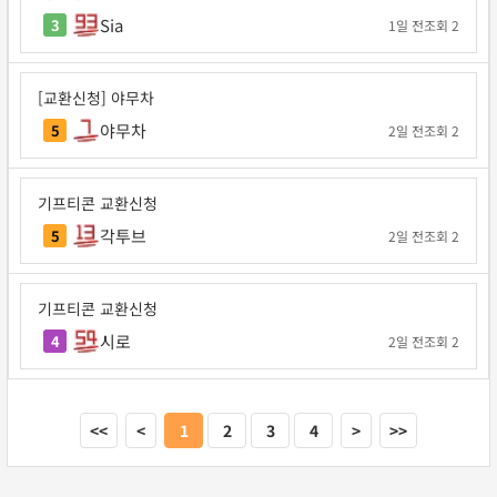
Sia
3
1일 전
조회 2
[교환신청] 야무차
야무차
5
2일 전
조회 2
기프티콘 교환신청
각투브
5
2일 전
조회 2
기프티콘 교환신청
시로
4
2일 전
조회 2
<<
<
1
2
3
4
>
>>