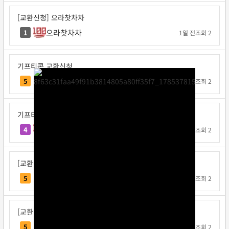
[교환신청] 으라찻차차
으라찻차차
1
1일 전
조회 2
기프티콘 교환신청
요코지나
5
1일 전
조회 2
기프티콘 교환신청
불타는고구마
4
1일 전
조회 2
[교환신청] 다또속
다또속
5
1일 전
조회 2
[교환신청] 일구쏙이구팅
일구쏙이구팅
5
1일 전
조회 2