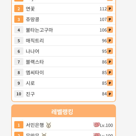
연꽃
112
2
P
쥬땅콩
107
3
P
불타는고구마
106
4
P
매직트리
96
5
P
나나어
95
6
P
블랙스타
86
7
P
엠씨타이
85
8
P
시로
85
9
P
진구
84
10
P
레벨
랭킹
🥇
서민은행
Lv.100
1
🥈
무만무
Lv.100
2