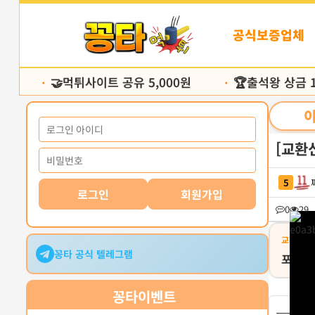
본
문
공식보증업체
바
로
가
🤝먹튀사이트 공유 5,000원
🏆출석왕 상금 10
기
•
•
[교환신
5
로그인
회원가입
0
29
교환유형
꽁타 공식 텔레그램
포인트
꽁타
이벤트