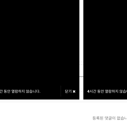
아이디:
rlaworms
명:
째그니이
트:
20,000P
글
[교환신청] 박태준 20,000P
글
[교환신청] 1 35,000P
간 동안 열람하지 않습니다.
닫기
4
시간 동안 열람하지 않습
등록된 댓글이 없습니