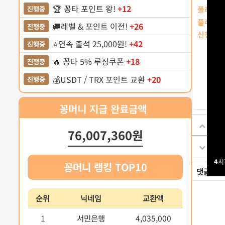
🏆 꽁타 포인트 왕!
+12
진행중
플레이어
플레이어
🚚레벨 & 포인트 이전!
+26
진행중
신청포인
⭐️연속 출석 25,000원!
+42
진행중
🔥 꽁타 5% 루징쿠폰
+18
진행중
💰USDT / TRX 포인트 교환
+20
진행중
꽁머니 지급 완료금액
이전
76,007,360원
다음
4
시
꽁머니 랭킹 TOP10
댓글
0
순위
닉네임
교환액
1
서민은행
4,035,000