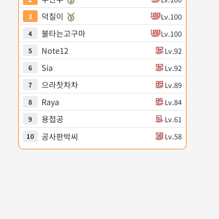
🥉
덕칠이
Lv.100
3
불타는고구마
Lv.100
4
Note12
Lv.92
5
Sia
Lv.92
6
으라찻차차
Lv.89
7
Raya
Lv.84
8
용접공
Lv.61
9
공사판박씨
Lv.58
10