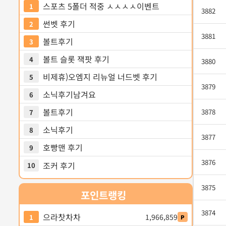
스포츠 5폴더 적중 ㅅㅅㅅㅅ이벤트
1
3882
썬벳 후기
2
3881
볼트후기
3
볼트 슬롯 잭팟 후기
4
3880
비제휴)오엠지 리뉴얼 너드벳 후기
5
3879
소닉후기남겨요
6
볼트후기
3878
7
소닉후기
8
3877
호빵맨 후기
9
3876
조커 후기
10
3875
포인트
랭킹
3874
으라찻차차
1,966,859
1
P