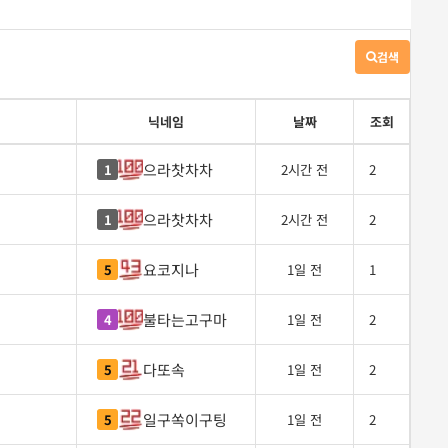
검색
게
시
판
검
닉네임
날짜
조회
색
으라찻차차
1
2시간 전
2
으라찻차차
1
2시간 전
2
요코지나
5
1일 전
1
불타는고구마
4
1일 전
2
다또속
5
1일 전
2
일구쏙이구팅
5
1일 전
2