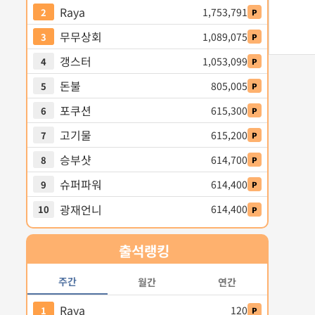
Raya
1,753,791
2
P
무무상회
1,089,075
3
P
갱스터
1,053,099
4
P
돈불
805,005
5
P
포쿠션
615,300
6
P
고기물
615,200
7
P
승부샷
614,700
8
P
슈퍼파워
614,400
9
P
광재언니
614,400
10
P
출석
랭킹
주간
월간
연간
Raya
120
1
P