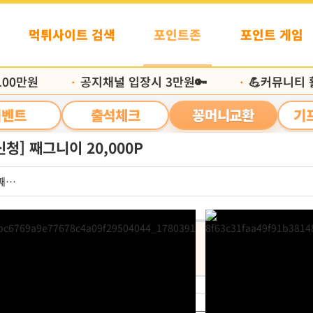
먹튀사이트 검색
포인트존
포인트 게임
0만원
공지채널 입장시 3만원🔑
💪커뮤니티 활
•
•
이벤트
출석체크
꽁머니교환
기
청] 째그니이 20,000P
째그니
신청포인트
처리
 교환
20,000P
지