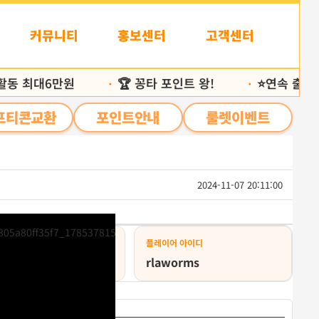
커뮤니티
홍보센터
고객센터
동 최대6만원
🏆 꽁타 포인트 왕!
⭐️연속 출석 25
•
•
프티콘교환
포인트안내
룰렛이벤트
2024-11-07 20:11:00
목
록
상태
플레이어 아이디
급취소
rlaworms