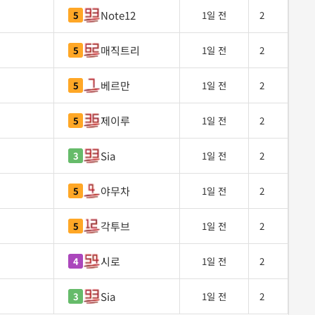
Note12
5
1일 전
2
매직트리
5
1일 전
2
베르만
5
1일 전
2
제이루
5
1일 전
2
Sia
3
1일 전
2
야무차
5
1일 전
2
각투브
5
1일 전
2
시로
4
1일 전
2
Sia
3
1일 전
2