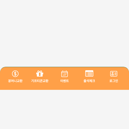
꽁머니교환
기프티콘교환
이벤트
출석체크
로그인