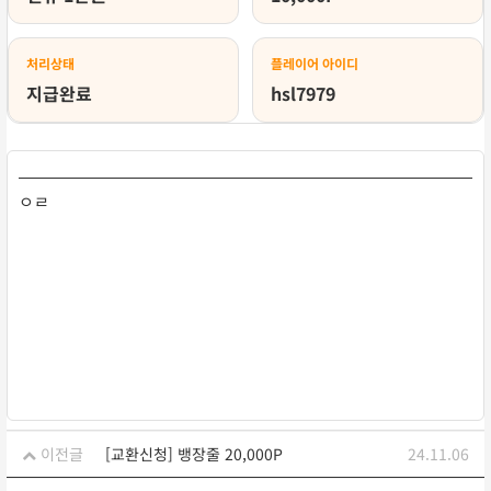
처리상태
플레이어 아이디
지급완료
hsl7979
ㅇㄹ
이전글
[교환신청] 뱅장줄 20,000P
24.11.06