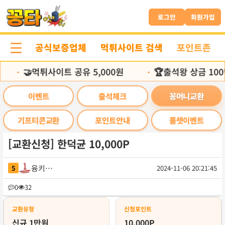
본
문
로그인
회원가입
바
로
공식보증업체
먹튀사이트 검색
포인트존
가
기
🤝먹튀사이트 공유 5,000원
🏆출석왕 상금 100
•
•
이벤트
출석체크
꽁머니교환
기프티콘교환
포인트안내
룰렛이벤트
[교환신청] 한덕균 10,000P
융키퀘킹
5
2024-11-06 20:21:45
목
0
32
록
교환유형
신청포인트
신규 1만원
10,000P