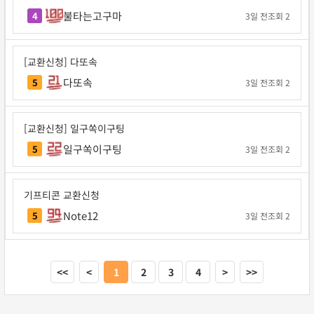
불타는고구마
4
3일 전
조회 2
[교환신청] 다또속
다또속
5
3일 전
조회 2
[교환신청] 일구쏙이구팅
일구쏙이구팅
5
3일 전
조회 2
기프티콘 교환신청
Note12
5
3일 전
조회 2
<<
<
1
2
3
4
>
>>