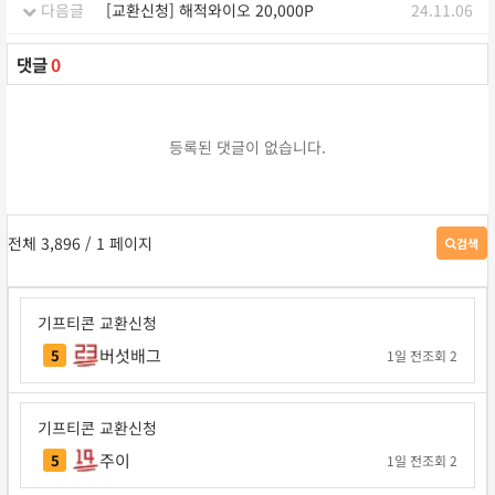
다음글
[교환신청] 해적와이오 20,000P
24.11.06
댓글
0
등록된 댓글이 없습니다.
전체 3,896
/ 1 페이지
검색
게
시
판
검
기프티콘 교환신청
색
버섯배그
5
1일 전
조회 2
기프티콘 교환신청
주이
5
1일 전
조회 2