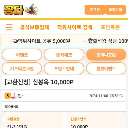
본
문
로그인
회원가입
바
로
공식보증업체
먹튀사이트 검색
포인트존
가
기
🤝먹튀사이트 공유 5,000원
🏆출석왕 상금 100
•
•
이벤트
출석체크
꽁머니교환
기프티콘교환
포인트안내
룰렛이벤트
[교환신청] 심봉옥 10,000P
민옹
5
2024-11-06 13:58:04
목
0
40
록
교환유형
신청포인트
신규 1만원
10,000P