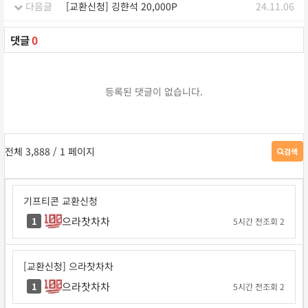
다음글
[교환신청] 깅햔석 20,000P
24.11.06
댓글
0
등록된 댓글이 없습니다.
전체 3,888
/ 1 페이지
검색
게
시
판
검
기프티콘 교환신청
색
으라찻차차
1
5시간 전
조회 2
[교환신청] 으라찻차차
으라찻차차
1
5시간 전
조회 2