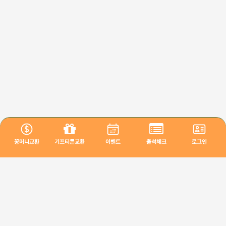
꽁머니교환
기프티콘교환
이벤트
출석체크
로그인