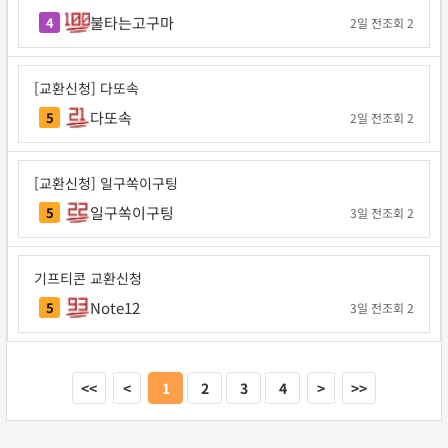
불타는고구마
4
2일 전
조회 2
[교환신청] 다또속
다또속
5
2일 전
조회 2
[교환신청] 일구쏙이구팅
일구쏙이구팅
5
3일 전
조회 2
기프티콘 교환신청
Note12
5
3일 전
조회 2
<<
<
1
2
3
4
>
>>