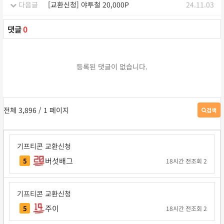
다음글
[교환신청] 야투철 20,000P
24.11.03
댓글
0
등록된 댓글이 없습니다.
전체 3,896
/ 1 페이지
검색
게
시
판
검
기프티콘 교환신청
색
버섯배그
5
18시간 전
조회 2
기프티콘 교환신청
주이
5
18시간 전
조회 2