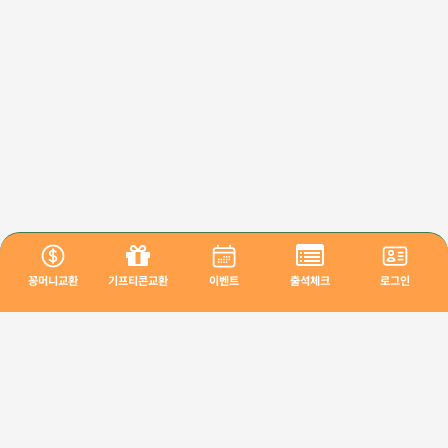
꽁머니교환
기프티콘교환
이벤트
출석체크
로그인