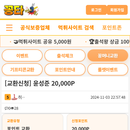
본
문
로그인
회원가입
바
로
공식보증업체
먹튀사이트 검색
포인트존
가
기
🤝먹튀사이트 공유 5,000원
🏆출석왕 상금 100
•
•
이벤트
출석체크
꽁머니교환
기프티콘교환
포인트안내
룰렛이벤트
[교환신청] 윤성준 20,000P
히링
5
2024-11-03 22:57:48
목
0
28
록
교환유형
신청포인트
포인트 교환
20,000P